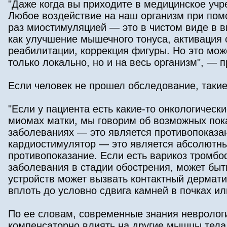
"Даже когда вы приходите в медицинское учр
Любое воздействие на наш организм при помо
раз миостимуляцией — это в чистом виде в в
как улучшение мышечного тонуса, активация
реабилитации, коррекция фигуры. Но это може
только локально, но и на весь организм", —
Если человек не прошел обследование, такие
"Если у пациента есть какие-то онкологическ
миомах матки, мы говорим об возможных пок
заболеваниях — это является противопоказан
кардиостимулятор — это является абсолютн
противопоказание. Если есть варикоз тромбо
заболевания в стадии обострения, может быт
устройств может вызвать контактный дермати
вплоть до условно сдвига камней в почках и
По ее словам, современные знания невролог
компенсаторно влиять на другие мышцы тела.