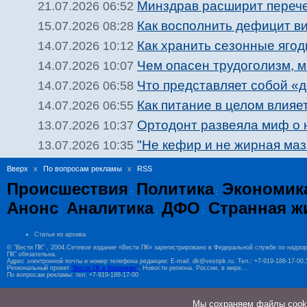
Минздрав расширит перечен
21.07.2026 06:52
Как восполнить дефицит в
15.07.2026 08:28
Как хранить сезонные ягод
14.07.2026 10:12
Чем опасен трудоголизм, 
14.07.2026 10:07
Что представляет собой «д
14.07.2026 06:58
Как питание в целом влия
14.07.2026 06:55
Ортодонт развеяла миф о 
13.07.2026 10:37
"Не кефир и не жирная маз
13.07.2026 10:35
Вверх
x
По вопросам рекламы
x
RSS
Происшествия
Политика
Экономик
:
:
Анонс
Аналитика
ДФО
Странная ж
:
:
:
Статьи из архива
© "Вести ПК" , 2004.Сетевое издание «Вести ПК» зарегистрировано в Федеральной службе по надзо
ПК" обязательна.
Адрес электронной почты и номер телефона редакции: E-mail: dk@vestipk.ru. Тел.: +7-919-188-17-0
Региональный проект
"Вести ПК в Воронеже"
. Новости региона, России, в мире...
По вопросам рекламы: тел: +7-919-188-17-00
Мы cохраняем файлы cookie