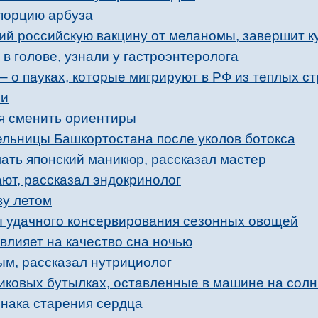
порцию арбуза
ий российскую вакцину от меланомы, завершит ку
в голове, узнали у гастроэнтеролога
 – о пауках, которые мигрируют в РФ из теплых с
ми
мя сменить ориентиры
ельницы Башкортостана после уколов ботокса
ать японский маникюр, рассказал мастер
ют, рассказал эндокринолог
ву летом
ы удачного консервирования сезонных овощей
 влияет на качество сна ночью
ым, рассказал нутрициолог
тиковых бутылках, оставленные в машине на сол
нака старения сердца