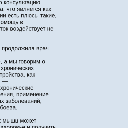
ю консультацию.
, что является как
ии есть плюсы такие,
помощь в
ток воздействует не
, продолжила врач.
, а мы говорим о
 хронических
тройства, как
ь —
 хронические
ления, применение
их заболеваний,
боева.
ых мышц может
здоровье и получить,