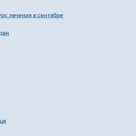
рс лечения в сентябре
тран
нце