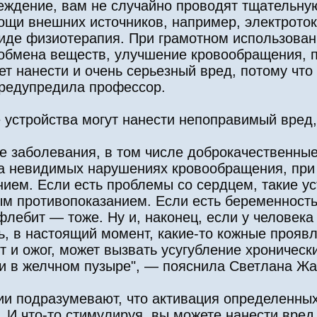
еждение, вам не случайно проводят тщательну
щи внешних источников, например, электротока
иде физиотерапия. При грамотном использован
 обмена веществ, улучшение кровообращения, 
т нанести и очень серьезный вред, потому что 
 предупредила профессор.
 устройства могут нанести непоправимый вред
ие заболевания, в том числе доброкачественные
а невидимых нарушениях кровообращения, при
ием. Если есть проблемы со сердцем, такие ус
ым противопоказанием. Если есть беременност
флебит — тоже. Ну и, наконец, если у человека
ь, в настоящий момент, какие-то кожные прояв
т и ожог, может вызвать усугубление хроническ
ли в желчном пузыре", — пояснила Светлана Жа
ии подразумевают, что активация определенн
 И что-то стимулируя, вы можете нанести вред 