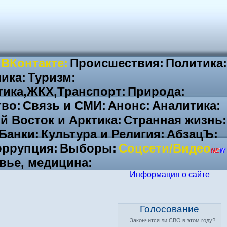
 ВКонтакте:
Происшествия:
Политика:
ика:
Туризм:
тика,ЖКХ,Транспорт:
Природа:
во:
Связь и СМИ:
Анонс:
Аналитика:
й Восток и Арктика:
Странная жизнь:
Банки:
Культура и Религия:
АбзацЪ:
ррупция:
Выборы:
Соцсети/Видео
вье, медицина:
Информация о сайте
Голосование
Закончится ли СВО в этом году?