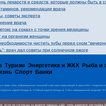
ь лекарств и средств, которые должны быть в с
итаминов, рекомендации врача
ы, советы эксперта
мнение врача
етокс на соках» с точки зрения медицины
ет на организм женщины
необходимости чистить зубы перед сном "вечерн
ь": врач дал советы при солнечном ожоге
а
Туризм
Энергетика и ЖКХ
Рыба и 
:
:
:
изнь
Спорт
Банки
:
:
:
ру в сфере связи, информационных технологий и массовых коммуникаций 11 марта 2014 г. Свидетельст
0.Учредитель издания Калядин Д. А.Главный редактор Калядин Д. А.Знак информационной продукции “16
: если не согласны то можете закрыть сайт, либо измените настройки 