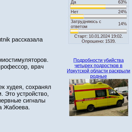
Да
63%
Нет
24%
Затрудняюсь с
14%
ответом
Старт: 10.01.2024 19:02.
tnik рассказала
Опрошено: 1539.
миостимуляторов.
Подробности убийства
четырех подростков в
профессор, врач
Иркутской области раскрыли
родные
ек худея, сохранял
. Это устройство,
нервные сигналы
а Жабоева.