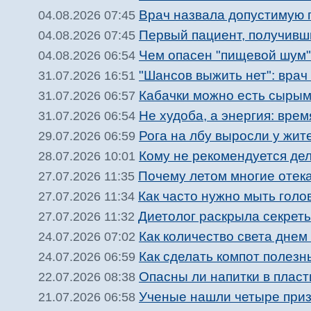
Врач назвала допустимую 
04.08.2026 07:45
Первый пациент, получивш
04.08.2026 07:45
Чем опасен "пищевой шум" 
04.08.2026 06:54
"Шансов выжить нет": врач
31.07.2026 16:51
Кабачки можно есть сыры
31.07.2026 06:57
Не худоба, а энергия: вре
31.07.2026 06:54
Рога на лбу выросли у жит
29.07.2026 06:59
Кому не рекомендуется дел
28.07.2026 10:01
Почему летом многие отека
27.07.2026 11:35
Как часто нужно мыть голо
27.07.2026 11:34
Диетолог раскрыла секрет
27.07.2026 11:32
Как количество света днем
24.07.2026 07:02
Как сделать компот полезн
24.07.2026 06:59
Опасны ли напитки в плас
22.07.2026 08:38
Ученые нашли четыре приз
21.07.2026 06:58