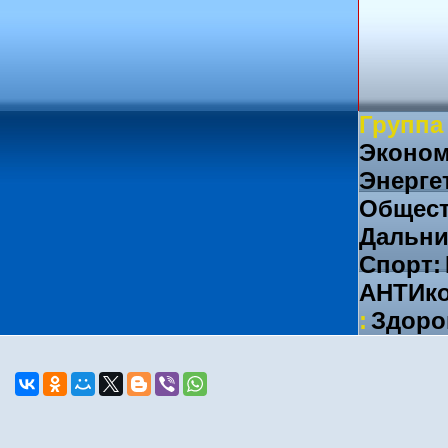
Группа
Эконом
Энерге
Общест
Дальни
Спорт:
АНТИко
:
Здоро