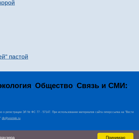
корой
ей" пастой
экология
Общество
Связь и СМИ:
:
:
:
во о регистрации ЭЛ № ФС 77 - 57147. При использовании материалов сайта гиперссылка на "Вести
+”
dk@vestipk.ru
браузера
Принимаю