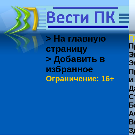
> На главную
Г
П
страницу
Э
> Добавить в
Э
избранное
П
Ограничение: 16+
и
Д
С
Б
А
В
З