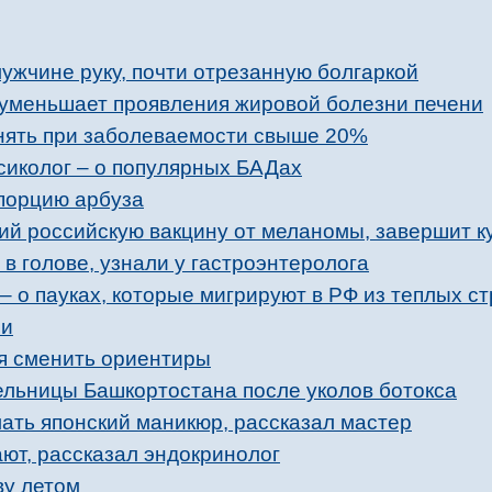
ужчине руку, почти отрезанную болгаркой
 уменьшает проявления жировой болезни печени
енять при заболеваемости свыше 20%
ксиколог – о популярных БАДах
порцию арбуза
ий российскую вакцину от меланомы, завершит ку
в голове, узнали у гастроэнтеролога
 – о пауках, которые мигрируют в РФ из теплых с
ми
мя сменить ориентиры
ельницы Башкортостана после уколов ботокса
ать японский маникюр, рассказал мастер
ют, рассказал эндокринолог
ву летом