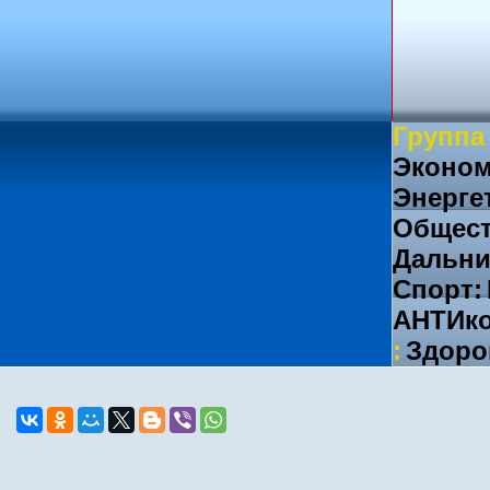
Группа
Эконом
Энерге
Общест
Дальни
Спорт:
АНТИко
:
Здоро