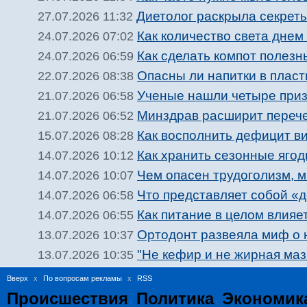
Диетолог раскрыла секрет
27.07.2026 11:32
Как количество света днем
24.07.2026 07:02
Как сделать компот полезн
24.07.2026 06:59
Опасны ли напитки в плас
22.07.2026 08:38
Ученые нашли четыре приз
21.07.2026 06:58
Минздрав расширит перечен
21.07.2026 06:52
Как восполнить дефицит в
15.07.2026 08:28
Как хранить сезонные ягод
14.07.2026 10:12
Чем опасен трудоголизм, 
14.07.2026 10:07
Что представляет собой «д
14.07.2026 06:58
Как питание в целом влия
14.07.2026 06:55
Ортодонт развеяла миф о 
13.07.2026 10:37
"Не кефир и не жирная маз
13.07.2026 10:35
Вверх
x
По вопросам рекламы
x
RSS
Происшествия
Политика
Экономик
:
: