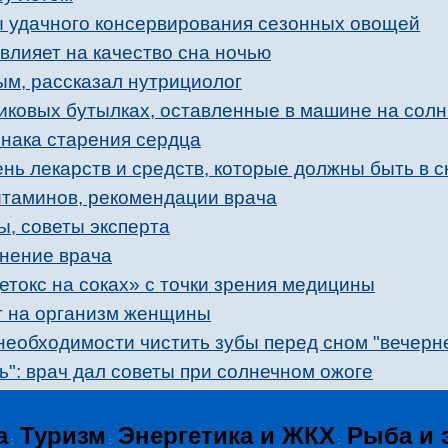
ы удачного консервирования сезонных овощей
 влияет на качество сна ночью
ым, рассказал нутрициолог
тиковых бутылках, оставленные в машине на сол
нака старения сердца
ь лекарств и средств, которые должны быть в с
итаминов, рекомендации врача
ы, советы эксперта
мнение врача
етокс на соках» с точки зрения медицины
ет на организм женщины
необходимости чистить зубы перед сном "вечерн
ь": врач дал советы при солнечном ожоге
а
Туризм
Энергетика и ЖКХ
Рыба и 
:
:
: