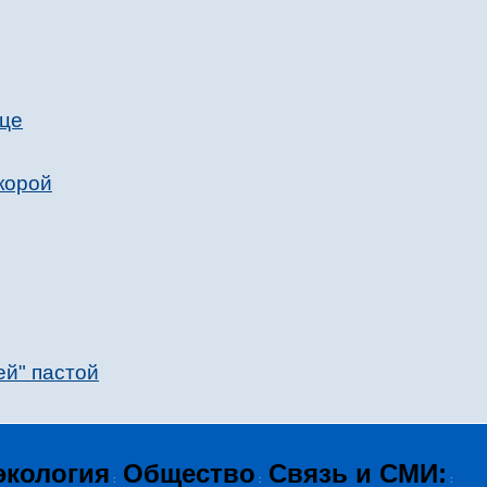
нце
корой
ей" пастой
экология
Общество
Связь и СМИ:
:
:
: