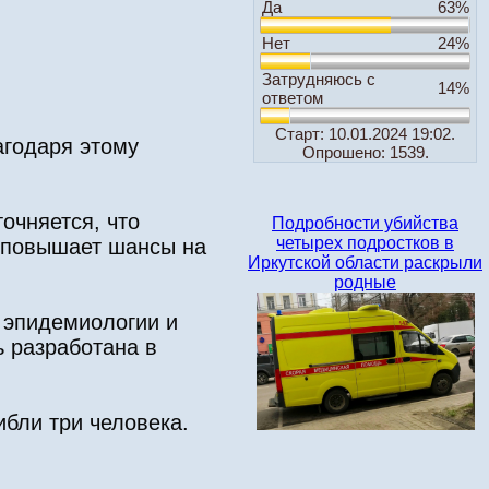
Да
63%
Нет
24%
Затрудняюсь с
14%
ответом
Старт: 10.01.2024 19:02.
агодаря этому
Опрошено: 1539.
очняется, что
Подробности убийства
четырех подростков в
й повышает шансы на
Иркутской области раскрыли
родные
 эпидемиологии и
ь разработана в
ибли три человека.