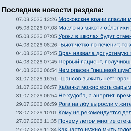
Последние новости раздела:
Московские врачи спасли м
07.08.2026 13:26
Масло из мякоти облепихи
05.08.2026 07:08
Уроки в школах будут отм
05.08.2026 07:05
"Бьют четко по печени": то
04.08.2026 08:26
Врач назвала допустимую 
04.08.2026 07:45
Первый пациент, получивш
04.08.2026 07:45
Чем опасен "пищевой шум" 
04.08.2026 06:54
"Шансов выжить нет": врач
31.07.2026 16:51
Кабачки можно есть сыры
31.07.2026 06:57
Не худоба, а энергия: вре
31.07.2026 06:54
Рога на лбу выросли у жит
29.07.2026 06:59
Кому не рекомендуется дел
28.07.2026 10:01
Почему летом многие отека
27.07.2026 11:35
Как часто нужно мыть голо
27.07.2026 11:34