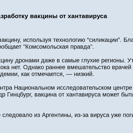
зработку вакцины от хантавируса
кцину, используя технологию “силикации”. Бл
ообщает "Комсомольская правда".
кцину дронами даже в самые глухие регионы. Ут
пока нет. Однако раннее вмешательство враче
демии, как отмечается, — низкий.
ентра Национальном исследовательском центре
р Гинцбург, вакцина от хантавируса может быт
 следовало из Аргентины, из-за вируса уже пог