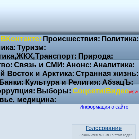
 ВКонтакте:
Происшествия:
Политика:
ика:
Туризм:
тика,ЖКХ,Транспорт:
Природа:
во:
Связь и СМИ:
Анонс:
Аналитика:
й Восток и Арктика:
Странная жизнь:
Банки:
Культура и Религия:
АбзацЪ:
ррупция:
Выборы:
Соцсети/Видео
вье, медицина:
Информация о сайте
Голосование
Закончится ли СВО в этом году?