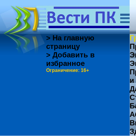
> На главную
Г
страницу
П
> Добавить в
Э
избранное
Э
Ограничение: 16+
П
и
Д
С
Б
А
В
З