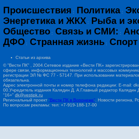
Происшествия
Политика
Эк
:
:
Энергетика и ЖКХ
Рыба и эк
:
Общество
Связь и СМИ:
Ан
:
:
ДФО
Странная жизнь
Спорт
:
:
Статьи из архива
© "Вести ПК" , 2004.Сетевое издание «Вести ПК» зарегистрирова
сфере связи, информационных технологий и массовых коммуникац
регистрации ЭЛ № ФС 77 - 57147. При использовании материалов
обязательна.
Адрес электронной почты и номер телефона редакции: E-mail: dk@
00.Учредитель издания Калядин Д. А.Главный редактор Калядин
“16+”
dk@vestipk.ru
Региональный проект
"Вести ПК в Воронеже"
. Новости региона, Ро
По вопросам рекламы: тел: +7-919-188-17-00