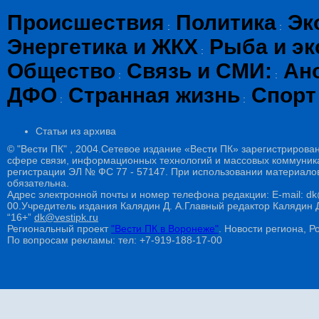
Происшествия
Политика
Эк
:
:
Энергетика и ЖКХ
Рыба и эк
:
Общество
Связь и СМИ:
Ан
:
:
ДФО
Странная жизнь
Спорт
:
:
Статьи из архива
© "Вести ПК" , 2004.Сетевое издание «Вести ПК» зарегистрирова
сфере связи, информационных технологий и массовых коммуникац
регистрации ЭЛ № ФС 77 - 57147. При использовании материалов
обязательна.
Адрес электронной почты и номер телефона редакции: E-mail: dk@
00.Учредитель издания Калядин Д. А.Главный редактор Калядин
“16+”
dk@vestipk.ru
Региональный проект
"Вести ПК в Воронеже"
. Новости региона, Ро
По вопросам рекламы: тел: +7-919-188-17-00