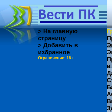
> На главную
Г
страницу
П
> Добавить в
Э
избранное
Э
Ограничение: 16+
П
и
Д
С
Б
А
В
З