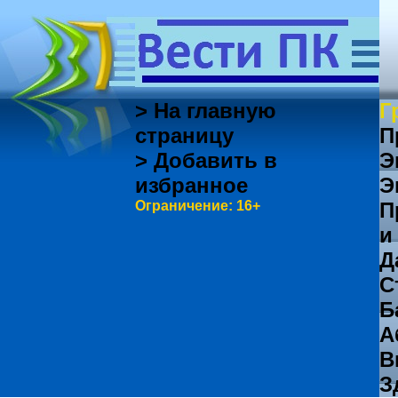
> На главную
Г
страницу
П
> Добавить в
Э
избранное
Э
Ограничение: 16+
П
и
Д
С
Б
А
В
З