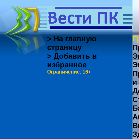
> На главную
Г
страницу
П
> Добавить в
Э
избранное
Э
Ограничение: 16+
П
и
Д
С
Б
А
В
З