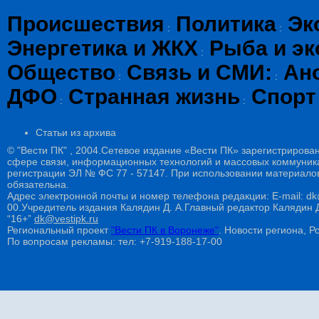
Происшествия
Политика
Эк
:
:
Энергетика и ЖКХ
Рыба и эк
:
Общество
Связь и СМИ:
Ан
:
:
ДФО
Странная жизнь
Спорт
:
:
Статьи из архива
© "Вести ПК" , 2004.Сетевое издание «Вести ПК» зарегистрирова
сфере связи, информационных технологий и массовых коммуникац
регистрации ЭЛ № ФС 77 - 57147. При использовании материалов
обязательна.
Адрес электронной почты и номер телефона редакции: E-mail: dk@
00.Учредитель издания Калядин Д. А.Главный редактор Калядин
“16+”
dk@vestipk.ru
Региональный проект
"Вести ПК в Воронеже"
. Новости региона, Ро
По вопросам рекламы: тел: +7-919-188-17-00