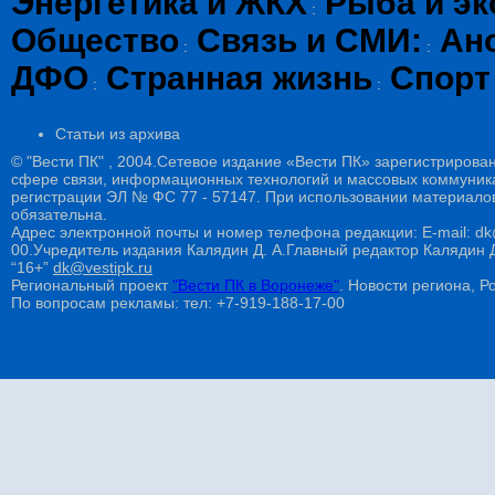
Энергетика и ЖКХ
Рыба и эк
:
Общество
Связь и СМИ:
Ан
:
:
ДФО
Странная жизнь
Спорт
:
:
Статьи из архива
© "Вести ПК" , 2004.Сетевое издание «Вести ПК» зарегистрирова
сфере связи, информационных технологий и массовых коммуникац
регистрации ЭЛ № ФС 77 - 57147. При использовании материалов
обязательна.
Адрес электронной почты и номер телефона редакции: E-mail: dk@
00.Учредитель издания Калядин Д. А.Главный редактор Калядин
“16+”
dk@vestipk.ru
Региональный проект
"Вести ПК в Воронеже"
. Новости региона, Ро
По вопросам рекламы: тел: +7-919-188-17-00