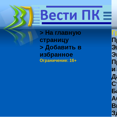
> На главную
Г
страницу
П
> Добавить в
Э
избранное
Э
Ограничение: 16+
П
и
Д
С
Б
А
В
З