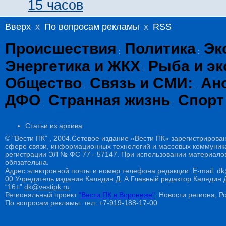
15 часов
Вверх
x
По вопросам рекламы
x
RSS
Происшествия
Политика
Эк
:
:
Энергетика и ЖКХ
Рыба и эк
:
Общество
Связь и СМИ:
Ан
:
:
ДФО
Странная жизнь
Спорт
:
:
Статьи из архива
© "Вести ПК" , 2004.Сетевое издание «Вести ПК» зарегистрирова
сфере связи, информационных технологий и массовых коммуникац
регистрации ЭЛ № ФС 77 - 57147. При использовании материалов
обязательна.
Адрес электронной почты и номер телефона редакции: E-mail: dk@
00.Учредитель издания Калядин Д. А.Главный редактор Калядин
“16+”
dk@vestipk.ru
Региональный проект
"Вести ПК в Воронеже"
. Новости региона, Ро
По вопросам рекламы: тел: +7-919-188-17-00