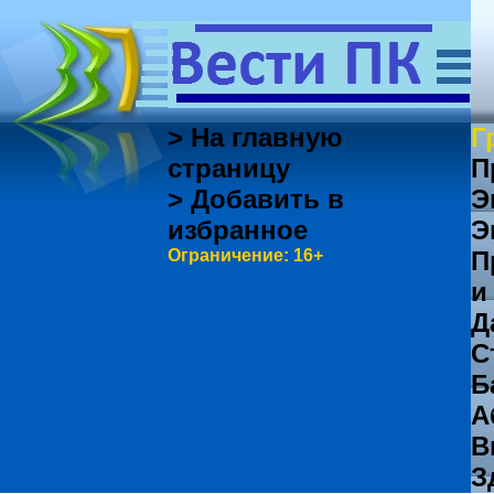
> На главную
Г
страницу
П
> Добавить в
Э
избранное
Э
Ограничение: 16+
П
и
Д
С
Б
А
В
З