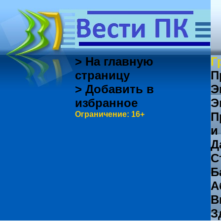
> На главную
Г
страницу
П
> Добавить в
Э
избранное
Э
Ограничение: 16+
П
и
Д
С
Б
А
В
З