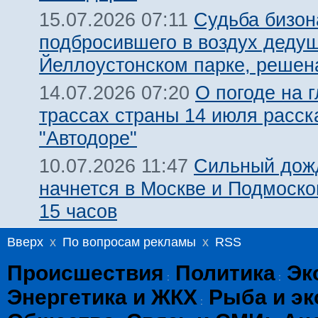
Судьба бизон
15.07.2026 07:11
подбросившего в воздух дедуш
Йеллоустонском парке, решен
О погоде на 
14.07.2026 07:20
трассах страны 14 июля расск
"Автодоре"
Сильный дожд
10.07.2026 11:47
начнется в Москве и Подмоско
15 часов
Вверх
x
По вопросам рекламы
x
RSS
Происшествия
Политика
Эк
:
:
Энергетика и ЖКХ
Рыба и эк
: