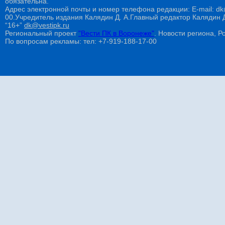
обязательна.
Адрес электронной почты и номер телефона редакции: E-mail: dk@
00.Учредитель издания Калядин Д. А.Главный редактор Калядин
“16+”
dk@vestipk.ru
Региональный проект
"Вести ПК в Воронеже"
. Новости региона, Ро
По вопросам рекламы: тел: +7-919-188-17-00