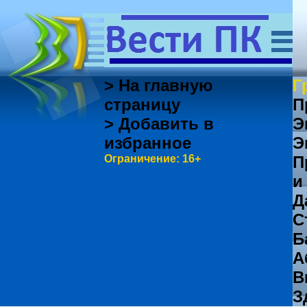
> На главную
Г
страницу
П
> Добавить в
Э
избранное
Э
Ограничение: 16+
П
и
Д
С
Б
А
В
З