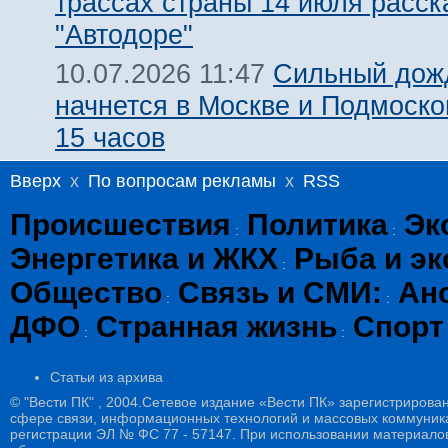
трассах страны 14 июля расск
"Автодоре"
Сильный дожд
10.07.2026 11:47
начнется в Москве и Подмоско
15 часов
Вверх
x
По вопросам рекламы
x
RSS
Происшествия
Политика
Эк
:
:
Энергетика и ЖКХ
Рыба и эк
:
Общество
Связь и СМИ:
Ан
:
:
ДФО
Странная жизнь
Спорт
:
:
Статьи из архива
© "Вести ПК" , 2004.Сетевое издание «Вести ПК» зарегистрирова
сфере связи, информационных технологий и массовых коммуникац
регистрации ЭЛ № ФС 77 - 57147. При использовании материалов