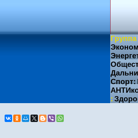
Группа
Эконом
Энерге
Общест
Дальни
Спорт:
АНТИко
:
Здоро