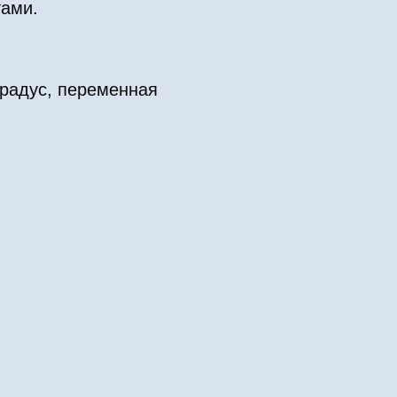
тами.
градус, переменная