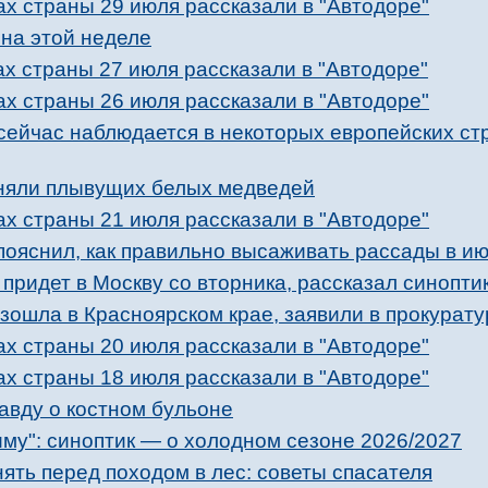
ах страны 29 июля рассказали в "Автодоре"
 на этой неделе
ах страны 27 июля рассказали в "Автодоре"
ах страны 26 июля рассказали в "Автодоре"
ейчас наблюдается в некоторых европейских стр
сняли плывущих белых медведей
ах страны 21 июля рассказали в "Автодоре"
ояснил, как правильно высаживать рассады в и
придет в Москву со вторника, рассказал синопти
зошла в Красноярском крае, заявили в прокурату
ах страны 20 июля рассказали в "Автодоре"
ах страны 18 июля рассказали в "Автодоре"
авду о костном бульоне
му": синоптик — о холодном сезоне 2026/2027
ять перед походом в лес: советы спасателя