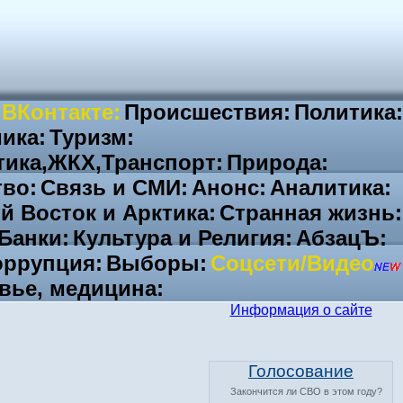
 ВКонтакте:
Происшествия:
Политика:
ика:
Туризм:
тика,ЖКХ,Транспорт:
Природа:
во:
Связь и СМИ:
Анонс:
Аналитика:
й Восток и Арктика:
Странная жизнь:
Банки:
Культура и Религия:
АбзацЪ:
ррупция:
Выборы:
Соцсети/Видео
вье, медицина:
Информация о сайте
Голосование
Закончится ли СВО в этом году?