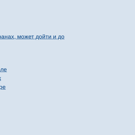
анах, может дойти и до
юле
к
ре