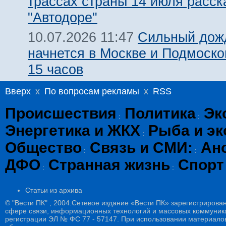
трассах страны 14 июля расск
"Автодоре"
Сильный дожд
10.07.2026 11:47
начнется в Москве и Подмоско
15 часов
Вверх
x
По вопросам рекламы
x
RSS
Происшествия
Политика
Эк
:
:
Энергетика и ЖКХ
Рыба и эк
:
Общество
Связь и СМИ:
Ан
:
:
ДФО
Странная жизнь
Спорт
:
:
Статьи из архива
© "Вести ПК" , 2004.Сетевое издание «Вести ПК» зарегистрирова
сфере связи, информационных технологий и массовых коммуникац
регистрации ЭЛ № ФС 77 - 57147. При использовании материалов