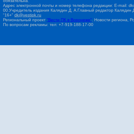
обязательна.
Адрес электронной почты и номер телефона редакции: E-mail: dk@
00.Учредитель издания Калядин Д. А.Главный редактор Калядин
“16+”
dk@vestipk.ru
Региональный проект
"Вести ПК в Воронеже"
. Новости региона, Ро
По вопросам рекламы: тел: +7-919-188-17-00