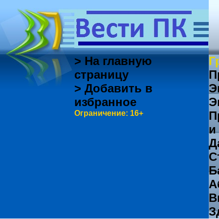
> На главную
Г
страницу
П
> Добавить в
Э
избранное
Э
Ограничение: 16+
П
и
Д
С
Б
А
В
З