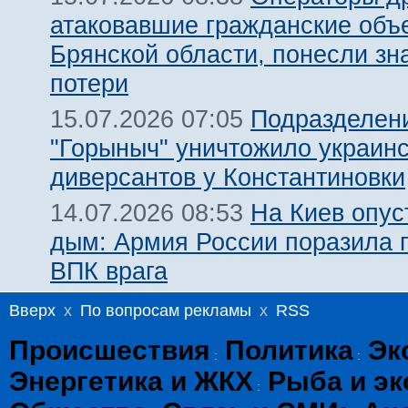
атаковавшие гражданские объ
Брянской области, понесли зн
потери
Подразделен
15.07.2026 07:05
"Горыныч" уничтожило украин
диверсантов у Константиновки
На Киев опус
14.07.2026 08:53
дым: Армия России поразила 
ВПК врага
Вверх
x
По вопросам рекламы
x
RSS
Происшествия
Политика
Эк
:
:
Энергетика и ЖКХ
Рыба и эк
: