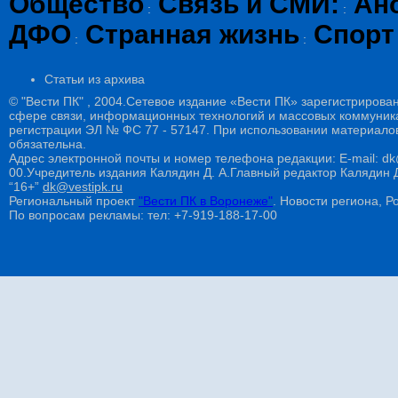
Общество
Связь и СМИ:
Ан
:
:
ДФО
Странная жизнь
Спорт
:
:
Статьи из архива
© "Вести ПК" , 2004.Сетевое издание «Вести ПК» зарегистрирова
сфере связи, информационных технологий и массовых коммуникац
регистрации ЭЛ № ФС 77 - 57147. При использовании материалов
обязательна.
Адрес электронной почты и номер телефона редакции: E-mail: dk@
00.Учредитель издания Калядин Д. А.Главный редактор Калядин
“16+”
dk@vestipk.ru
Региональный проект
"Вести ПК в Воронеже"
. Новости региона, Ро
По вопросам рекламы: тел: +7-919-188-17-00