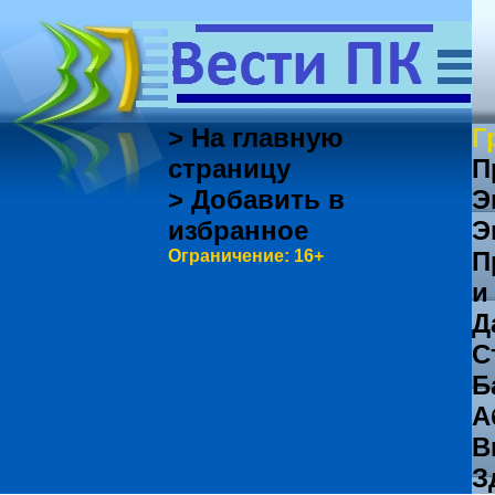
> На главную
Г
страницу
П
> Добавить в
Э
избранное
Э
Ограничение: 16+
П
и
Д
С
Б
А
В
З