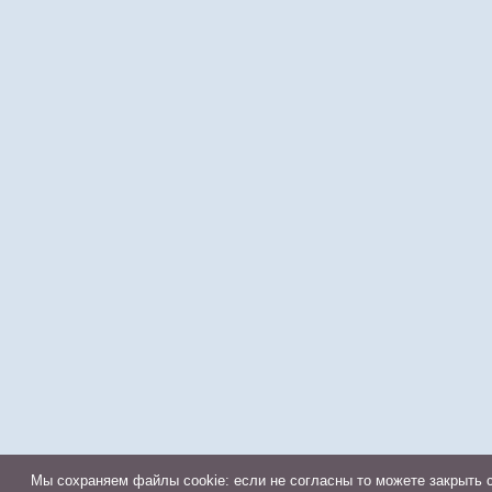
Мы cохраняем файлы cookie: если не согласны то можете закрыть с