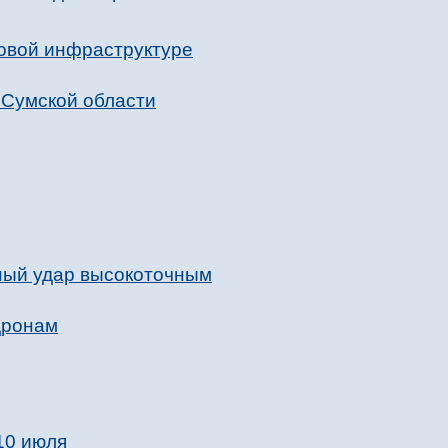
товой инфраструктуре
 Сумской области
ный удар высокоточным
дронам
10 июля