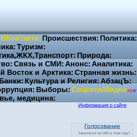
 ВКонтакте:
Происшествия:
Политика:
ика:
Туризм:
тика,ЖКХ,Транспорт:
Природа:
во:
Связь и СМИ:
Анонс:
Аналитика:
й Восток и Арктика:
Странная жизнь:
Банки:
Культура и Религия:
АбзацЪ:
ррупция:
Выборы:
Соцсети/Видео
вье, медицина:
Информация о сайте
Голосование
Закончится ли СВО в этом году?