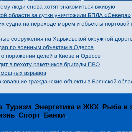
ему люди снова хотят знакомиться вживую
кой области за сутки уничтожили БПЛА «Севера»
их судна на переходе морем и объекты портовой
ные сооружения на Харьковской окружной дорог
дар по военным объектам в Одессе
о поражении целей в Киеве и Одессе
ит в пехоту ракетчиков бригады ПВО
и мощных взрывов
аковавшие гражданские объекты в Брянской обла
а
Туризм
Энергетика и ЖКХ
Рыба и 
:
:
:
изнь
Спорт
Банки
:
:
: