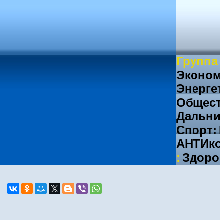
Группа
Эконом
Энерге
Общест
Дальни
Спорт:
АНТИко
:
Здоро