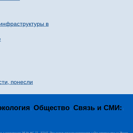
 инфраструктуры в
е
сти, понесли
экология
Общество
Связь и СМИ:
:
:
: