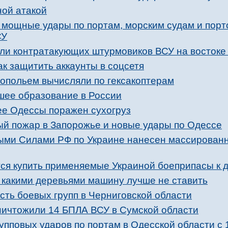
ной атакой
 мощные удары по портам, морским судам и пор
СУ
ли контратакующих штурмовиков ВСУ на востоке
к защитить аккаунты в соцсетя
опольем вычисляли по гексакоптерам
сшее образование в России
е Одессы поражен сухогруз
й пожар в Запорожье и новые удары по Одессе
ыми Силами РФ по Украине нанесен массирован
ся купить применяемые Украиной боеприпасы к 
д какими деревьями машину лучше не ставить
ть боевых групп в Черниговской области
уничтожили 14 БПЛА ВСУ в Сумской области
упповых ударов по портам в Одесской области с 