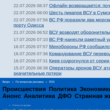
Офлайн возвращается: поч
22.07.2026 08:37
Шесть пикапов ВСУ в Сумс
22.07.2026 08:00
ВС РФ поразили два морск
22.07.2026 07:56
порту Одесса
ВСУ возводят оборонитель
21.07.2026 06:52
ВС РФ нанесли ракетный у
17.07.2026 07:10
Минобороны РФ сообщило 
16.07.2026 07:57
Командование ВСУ перевод
16.07.2026 07:36
Киев содрогнулся от сери
16.07.2026 07:31
Операторы дронов ВСУ, ат
15.07.2026 08:38
значительные потери
Вверх
x
По вопросам рекламы
x
RSS
Происшествия
Политика
Экономик
:
:
Анонс
Аналитика
ДФО
Странная ж
:
:
:
Статьи из архива