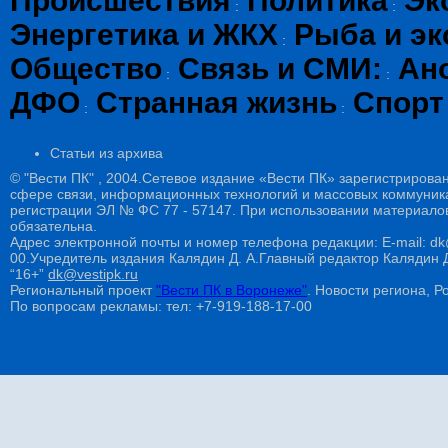
Происшествия
Политика
Эк
:
:
Энергетика и ЖКХ
Рыба и эк
:
Общество
Связь и СМИ:
Ан
:
:
ДФО
Странная жизнь
Спорт
:
:
Статьи из архива
© "Вести ПК" , 2004.Сетевое издание «Вести ПК» зарегистрирова
сфере связи, информационных технологий и массовых коммуникац
регистрации ЭЛ № ФС 77 - 57147. При использовании материалов
обязательна.
Адрес электронной почты и номер телефона редакции: E-mail: dk@
00.Учредитель издания Калядин Д. А.Главный редактор Калядин
“16+”
dk@vestipk.ru
Региональный проект
"Вести ПК в Воронеже"
. Новости региона, Ро
По вопросам рекламы: тел: +7-919-188-17-00