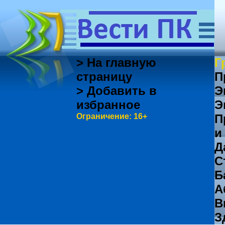
> На главную
Г
страницу
П
> Добавить в
Э
избранное
Э
Ограничение: 16+
П
и
Д
С
Б
А
В
З