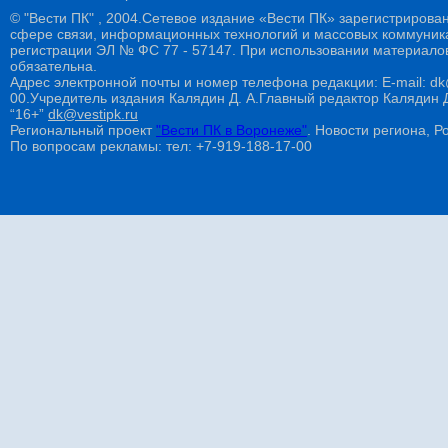
© "Вести ПК" , 2004.Сетевое издание «Вести ПК» зарегистрирова
сфере связи, информационных технологий и массовых коммуникац
регистрации ЭЛ № ФС 77 - 57147. При использовании материалов
обязательна.
Адрес электронной почты и номер телефона редакции: E-mail: dk@
00.Учредитель издания Калядин Д. А.Главный редактор Калядин
“16+”
dk@vestipk.ru
Региональный проект
"Вести ПК в Воронеже"
. Новости региона, Ро
По вопросам рекламы: тел: +7-919-188-17-00