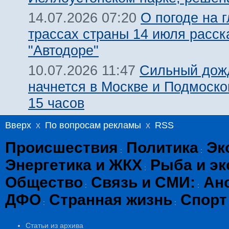
О погоде на 
14.07.2026 07:20
трассах страны 14 июля расск
"Автодоре"
Сильный дожд
10.07.2026 11:47
начнется в Москве и Подмоско
15 часов
Вверх
x
По вопросам рекламы
x
RSS
Происшествия
Политика
Эк
:
:
Энергетика и ЖКХ
Рыба и эк
:
Общество
Связь и СМИ:
Ан
:
:
ДФО
Странная жизнь
Спорт
:
:
Статьи из архива