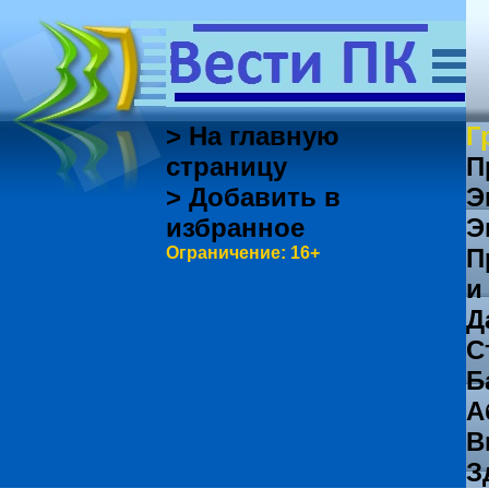
> На главную
Г
страницу
П
> Добавить в
Э
избранное
Э
Ограничение: 16+
П
и
Д
С
Б
А
В
З