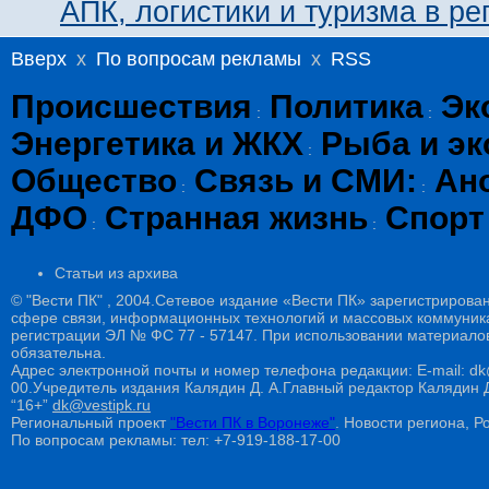
АПК, логистики и туризма в ре
Вверх
x
По вопросам рекламы
x
RSS
Происшествия
Политика
Эк
:
:
Энергетика и ЖКХ
Рыба и эк
:
Общество
Связь и СМИ:
Ан
:
:
ДФО
Странная жизнь
Спорт
:
:
Статьи из архива
© "Вести ПК" , 2004.Сетевое издание «Вести ПК» зарегистрирова
сфере связи, информационных технологий и массовых коммуникац
регистрации ЭЛ № ФС 77 - 57147. При использовании материалов
обязательна.
Адрес электронной почты и номер телефона редакции: E-mail: dk@
00.Учредитель издания Калядин Д. А.Главный редактор Калядин
“16+”
dk@vestipk.ru
Региональный проект
"Вести ПК в Воронеже"
. Новости региона, Ро
По вопросам рекламы: тел: +7-919-188-17-00