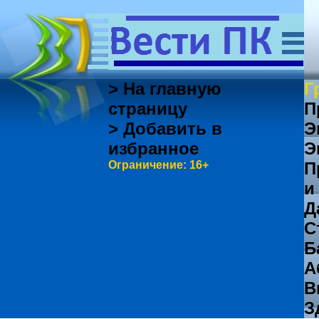
> На главную
Г
страницу
П
> Добавить в
Э
избранное
Э
Ограничение: 16+
П
и
Д
С
Б
А
В
З