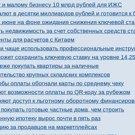
 и малому бизнесу 10 млрд рублей для ИЖС
лют в десятки миллиардов рублей и готовится к 
 июне на фоне ожидания снижения ключевой ста
ть недвижимость за счет собственных средств ст
нты для расчетов с Китаем
ли чаще использовать профессиональные инстр
может сохранить ключевую ставку на уровне 14,2
реже покупать квартиры за наличные
тельство крупных складских комплексов
обы оплаты обогнали карты по среднему чеку
ют возможности оплаты по QR-коду за рубежом
яют доступ к льготному оборотному финансиро
покупать готовые частные дома, чем строить
нную ипотеку вырос почти в пять раз
цию за продавцов на маркетплейсах