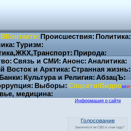
 ВКонтакте:
Происшествия:
Политика:
ика:
Туризм:
тика,ЖКХ,Транспорт:
Природа:
во:
Связь и СМИ:
Анонс:
Аналитика:
й Восток и Арктика:
Странная жизнь:
Банки:
Культура и Религия:
АбзацЪ:
ррупция:
Выборы:
Соцсети/Видео
вье, медицина:
Информация о сайте
Голосование
Закончится ли СВО в этом году?