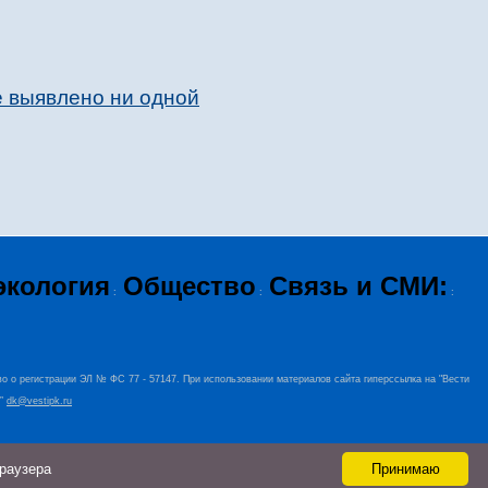
е выявлено ни одной
экология
Общество
Связь и СМИ:
:
:
:
во о регистрации ЭЛ № ФС 77 - 57147. При использовании материалов сайта гиперссылка на "Вести
+”
dk@vestipk.ru
браузера
Принимаю