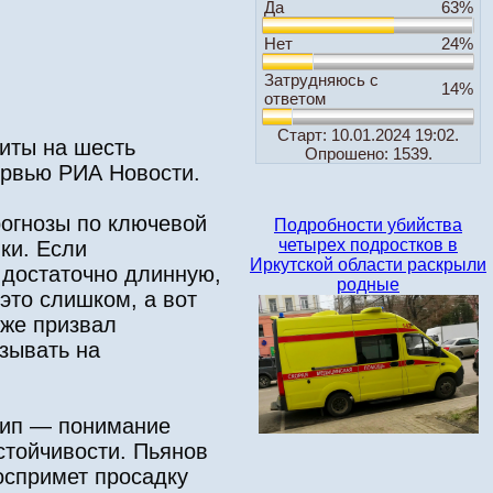
Да
63%
Нет
24%
Затрудняюсь с
14%
ответом
Старт: 10.01.2024 19:02.
иты на шесть
Опрошено: 1539.
ервью РИА Новости.
рогнозы по ключевой
Подробности убийства
четырех подростков в
ки. Если
Иркутской области раскрыли
 достаточно длинную,
родные
это слишком, а вот
кже призвал
зывать на
цип — понимание
стойчивости. Пьянов
оспримет просадку