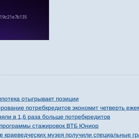
ипотека отыгрывает позиции
рование потребкредитов экономит четверть еже
зяли в 1,6 раза больше потребкредитов
 программы стажировок ВТБ Юниор
е краеведческих музея получили специальные г