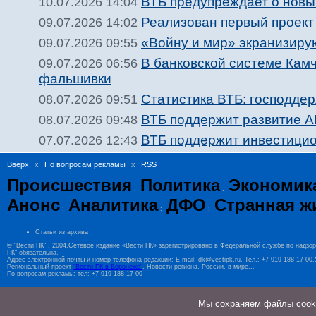
ВТБ предупреждает о новы
10.07.2026 14:04
Реализован первый проект
09.07.2026 14:02
«Войну и мир» экранизиру
09.07.2026 09:55
В банковской системе Камч
09.07.2026 06:56
фальшивки
Статистика ВТБ: господдер
08.07.2026 09:51
ВТБ поддержит развитие АП
08.07.2026 09:48
ВТБ поддержит инвестицио
07.07.2026 12:43
Вверх
x
По вопросам рекламы
x
RSS
Происшествия
Политика
Экономик
:
:
Анонс
Аналитика
ДФО
Странная ж
:
:
:
Статьи из архива
© "Вести ПК" , 2004.Сетевое издание «Вести ПК» зарегистрировано в Федеральной службе по надзо
ПК" обязательна.
Адрес электронной почты и номер телефона редакции: E-mail: dk@vestipk.ru. Тел.: +7-919-188-17-0
Региональный проект
"Вести ПК в Воронеже"
. Новости региона, России, в мире...
По вопросам рекламы: тел: +7-919-188-17-00
Мы cохраняем файлы cookie