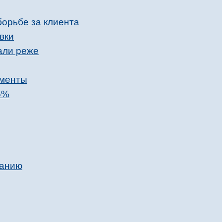
борьбе за клиента
вки
али реже
ументы
5%
ванию