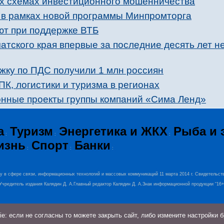
х схемах инвестиционного мошенничества
 в рамках новой программы Минпромторга
ют при поддержке ВТБ
атского края впервые за последние десять лет н
жку по ПДС получили 1 млн россиян
К, логистики и туризма в регионах
нные проекты группы компаний «Сима Ленд»
а
Туризм
Энергетика и ЖКХ
Рыба и 
:
:
:
изнь
Спорт
Банки
:
:
:
ру в сфере связи, информационных технологий и массовых коммуникаций 11 марта 2014 г. Свидетельст
0.Учредитель издания Калядин Д. А.Главный редактор Калядин Д. А.Знак информационной продукции “16
: если не согласны то можете закрыть сайт, либо измените настройки 