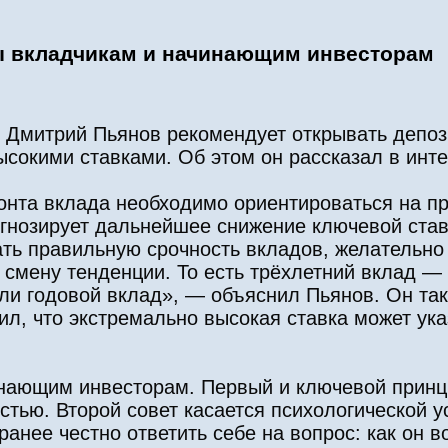
ы вкладчикам и начинающим инвесторам
 Дмитрий Пьянов рекомендует открывать депоз
высокими ставками. Об этом он рассказал в инт
онта вклада необходимо ориентироваться на п
огнозирует дальнейшее снижение ключевой став
рать правильную срочность вкладов, желательно
 смену тенденции. То есть трёхлетний вклад — 
и годовой вклад», — объяснил Пьянов. Он та
л, что экстремально высокая ставка может ука
инающим инвесторам. Первый и ключевой прин
тью. Второй совет касается психологической у
анее честно ответить себе на вопрос: как он в