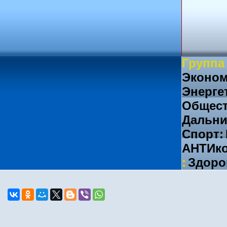
Группа
Эконом
Энерге
Общест
Дальни
Спорт:
АНТИко
:
Здоро