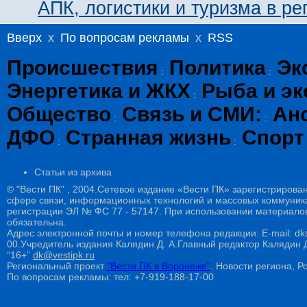
АПК, логистики и туризма в ре
Вверх
x
По вопросам рекламы
x
RSS
Происшествия
Политика
Эк
:
:
Энергетика и ЖКХ
Рыба и эк
:
Общество
Связь и СМИ:
Ан
:
:
ДФО
Странная жизнь
Спорт
:
:
Статьи из архива
© "Вести ПК" , 2004.Сетевое издание «Вести ПК» зарегистрирова
сфере связи, информационных технологий и массовых коммуникац
регистрации ЭЛ № ФС 77 - 57147. При использовании материалов
обязательна.
Адрес электронной почты и номер телефона редакции: E-mail: dk@
00.Учредитель издания Калядин Д. А.Главный редактор Калядин
“16+”
dk@vestipk.ru
Региональный проект
"Вести ПК в Воронеже"
. Новости региона, Ро
По вопросам рекламы: тел: +7-919-188-17-00