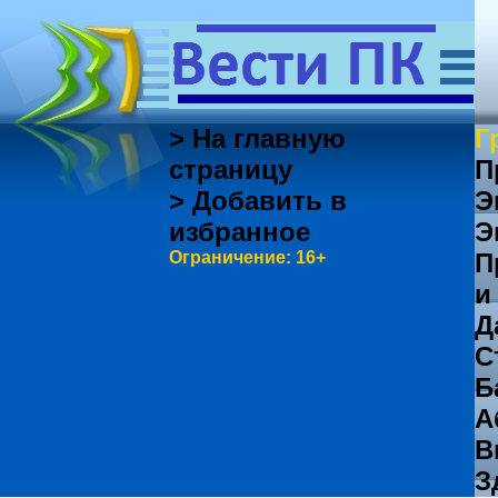
> На главную
Г
страницу
П
> Добавить в
Э
избранное
Э
Ограничение: 16+
П
и
Д
С
Б
А
В
З