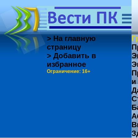
> На главную
Г
страницу
П
> Добавить в
Э
избранное
Э
Ограничение: 16+
П
и
Д
С
Б
А
В
З