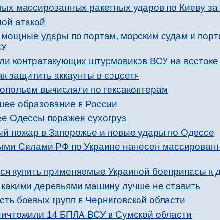
мых массированных ракетных ударов по Киеву за
ной атакой
 мощные удары по портам, морским судам и пор
СУ
ли контратакующих штурмовиков ВСУ на востоке
к защитить аккаунты в соцсетя
опольем вычисляли по гексакоптерам
сшее образование в России
е Одессы поражен сухогруз
й пожар в Запорожье и новые удары по Одессе
ыми Силами РФ по Украине нанесен массирован
ся купить применяемые Украиной боеприпасы к 
д какими деревьями машину лучше не ставить
ть боевых групп в Черниговской области
уничтожили 14 БПЛА ВСУ в Сумской области