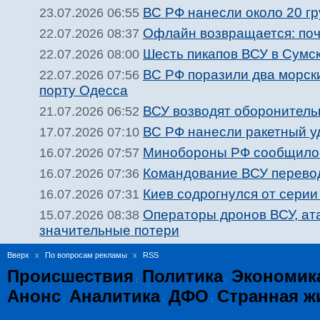
ВС РФ нанесли около 20 гр
23.07.2026 06:55
Офлайн возвращается: поч
22.07.2026 08:37
Шесть пикапов ВСУ в Сумс
22.07.2026 08:00
ВС РФ поразили два морск
22.07.2026 07:56
порту Одесса
ВСУ возводят оборонитель
21.07.2026 06:52
ВС РФ нанесли ракетный у
17.07.2026 07:10
Минобороны РФ сообщило 
16.07.2026 07:57
Командование ВСУ перевод
16.07.2026 07:36
Киев содрогнулся от сери
16.07.2026 07:31
Операторы дронов ВСУ, ат
15.07.2026 08:38
значительные потери
Вверх
x
По вопросам рекламы
x
RSS
Происшествия
Политика
Экономик
:
:
Анонс
Аналитика
ДФО
Странная ж
:
:
: