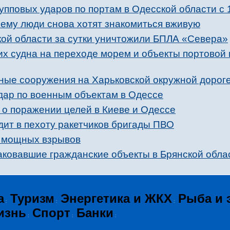
упповых ударов по портам в Одесской области с 
ему люди снова хотят знакомиться вживую
кой области за сутки уничтожили БПЛА «Севера»
их судна на переходе морем и объекты портовой
ные сооружения на Харьковской окружной дорог
дар по военным объектам в Одессе
о поражении целей в Киеве и Одессе
ит в пехоту ракетчиков бригады ПВО
и мощных взрывов
аковавшие гражданские объекты в Брянской обла
а
Туризм
Энергетика и ЖКХ
Рыба и 
:
:
:
изнь
Спорт
Банки
:
:
: