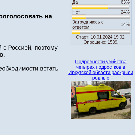
Да
63%
Нет
24%
роголосовать на
Затрудняюсь с
14%
ответом
Старт: 10.01.2024 19:02.
Опрошено: 1539.
й с Россией, поэтому
в.
Подробности убийства
четырех подростков в
еобходимости встать
Иркутской области раскрыли
родные