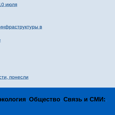
10 июля
 инфраструктуры в
е
сти, понесли
экология
Общество
Связь и СМИ:
:
:
: