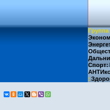
Группа
Эконом
Энерге
Общест
Дальни
Спорт:
АНТИко
:
Здоро