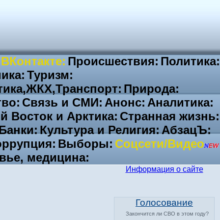
 ВКонтакте:
Происшествия:
Политика:
ика:
Туризм:
тика,ЖКХ,Транспорт:
Природа:
во:
Связь и СМИ:
Анонс:
Аналитика:
й Восток и Арктика:
Странная жизнь:
Банки:
Культура и Религия:
АбзацЪ:
ррупция:
Выборы:
Соцсети/Видео
вье, медицина:
Информация о сайте
Голосование
Закончится ли СВО в этом году?