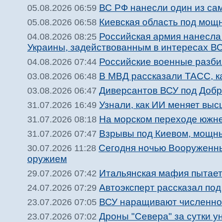
ВС РФ нанесли один из са
05.08.2026 06:59
Киевская область под мощ
05.08.2026 06:58
Российская армия нанесла
04.08.2026 08:25
Украины, задействованным в интересах В
Российские военные разби
04.08.2026 07:44
В МВД рассказали ТАСС, ка
03.08.2026 06:48
Диверсантов ВСУ под Добр
03.08.2026 06:47
Узнали, как ИИ меняет вы
31.07.2026 16:49
На морском переходе южне
31.07.2026 08:18
Взрывы под Киевом, мощны
31.07.2026 07:47
Сегодня ночью Вооруженн
30.07.2026 11:28
оружием
Итальянская мафия пытает
29.07.2026 07:42
Автоэксперт рассказал по
24.07.2026 07:29
ВСУ наращивают численнос
23.07.2026 07:05
Дроны "Севера" за сутки 
23.07.2026 07:02