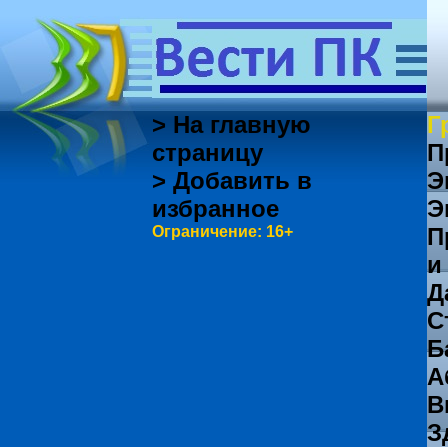
> На главную
Г
страницу
П
> Добавить в
Э
избранное
Э
Ограничение: 16+
П
и
Д
С
Б
А
В
З