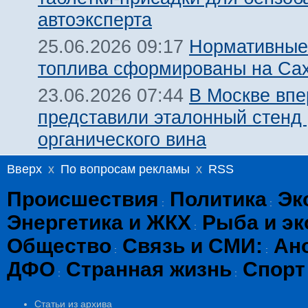
автоэксперта
Нормативные
25.06.2026 09:17
топлива сформированы на Са
В Москве вп
23.06.2026 07:44
представили эталонный стенд 
органического вина
Вверх
x
По вопросам рекламы
x
RSS
Происшествия
Политика
Эк
:
:
Энергетика и ЖКХ
Рыба и эк
:
Общество
Связь и СМИ:
Ан
:
:
ДФО
Странная жизнь
Спорт
:
:
Статьи из архива