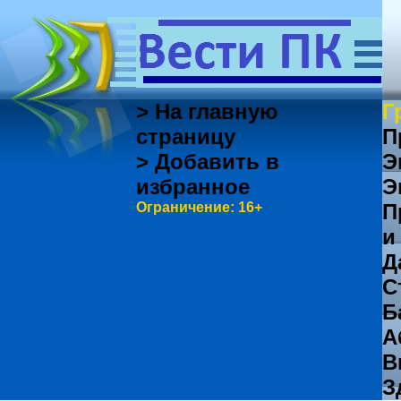
> На главную
Г
страницу
П
> Добавить в
Э
избранное
Э
Ограничение: 16+
П
и
Д
С
Б
А
В
З