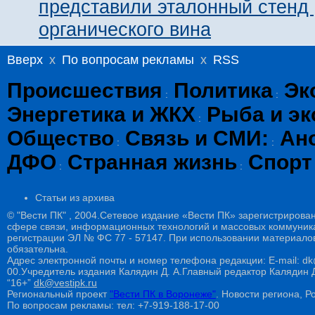
представили эталонный стенд 
органического вина
Вверх
x
По вопросам рекламы
x
RSS
Происшествия
Политика
Эк
:
:
Энергетика и ЖКХ
Рыба и эк
:
Общество
Связь и СМИ:
Ан
:
:
ДФО
Странная жизнь
Спорт
:
:
Статьи из архива
© "Вести ПК" , 2004.Сетевое издание «Вести ПК» зарегистрирова
сфере связи, информационных технологий и массовых коммуникац
регистрации ЭЛ № ФС 77 - 57147. При использовании материалов
обязательна.
Адрес электронной почты и номер телефона редакции: E-mail: dk@
00.Учредитель издания Калядин Д. А.Главный редактор Калядин
“16+”
dk@vestipk.ru
Региональный проект
"Вести ПК в Воронеже"
. Новости региона, Ро
По вопросам рекламы: тел: +7-919-188-17-00