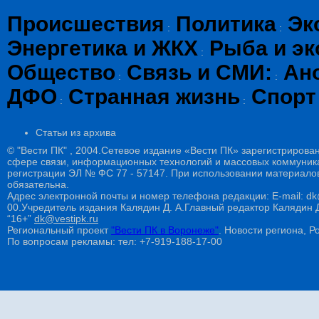
Происшествия
Политика
Эк
:
:
Энергетика и ЖКХ
Рыба и эк
:
Общество
Связь и СМИ:
Ан
:
:
ДФО
Странная жизнь
Спорт
:
:
Статьи из архива
© "Вести ПК" , 2004.Сетевое издание «Вести ПК» зарегистрирова
сфере связи, информационных технологий и массовых коммуникац
регистрации ЭЛ № ФС 77 - 57147. При использовании материалов
обязательна.
Адрес электронной почты и номер телефона редакции: E-mail: dk@
00.Учредитель издания Калядин Д. А.Главный редактор Калядин
“16+”
dk@vestipk.ru
Региональный проект
"Вести ПК в Воронеже"
. Новости региона, Ро
По вопросам рекламы: тел: +7-919-188-17-00