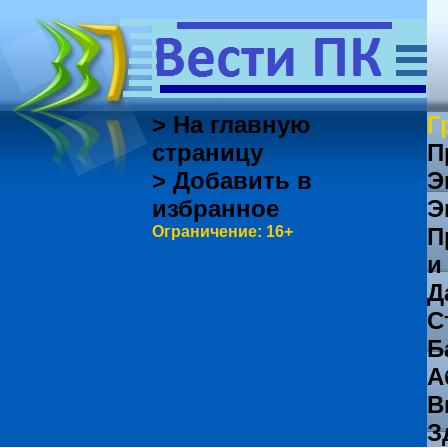
> На главную
Г
страницу
П
> Добавить в
Э
избранное
Э
Ограничение: 16+
П
и
Д
С
Б
А
В
З