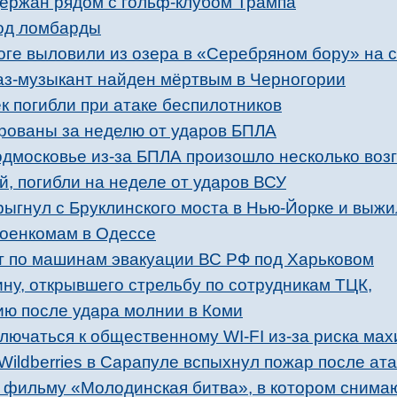
ержан рядом с гольф-клубом Трампа
од ломбарды
ноге выловили из озера в «Серебряном бору» на 
з-музыкант найден мёртвым в Черногории
к погибли при атаке беспилотников
рованы за неделю от ударов БПЛА
одмосковье из-за БПЛА произошло несколько воз
й, погибли на неделе от ударов ВСУ
рыгнул с Бруклинского моста в Нью-Йорке и выжи
военкомам в Одессе
 по машинам эвакуации ВС РФ под Харьковом
ну, открывшего стрельбу по сотрудникам ТЦК,
ию после удара молнии в Коми
лючаться к общественному WI-FI из-за риска ма
Wildberries в Сарапуле вспыхнул пожар после ат
к фильму «Молодинская битва», в котором снима