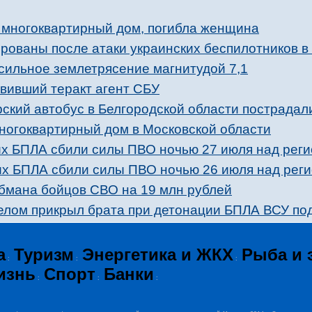
л многоквартирный дом, погибла женщина
рованы после атаки украинских беспилотников в
сильное землетрясение магнитудой 7,1
вивший теракт агент СБУ
ский автобус в Белгородской области пострадал
ногоквартирный дом в Московской области
х БПЛА сбили силы ПВО ночью 27 июля над рег
х БПЛА сбили силы ПВО ночью 26 июля над рег
бмана бойцов СВО на 19 млн рублей
телом прикрыл брата при детонации БПЛА ВСУ по
а
Туризм
Энергетика и ЖКХ
Рыба и 
:
:
:
изнь
Спорт
Банки
:
:
: