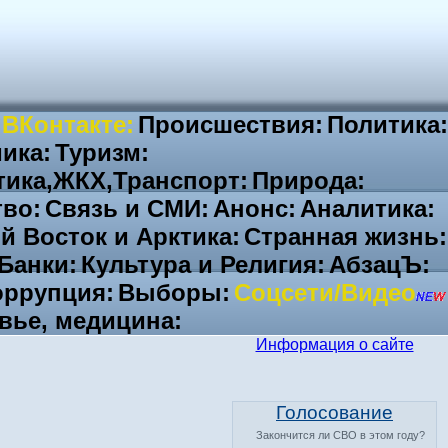
 ВКонтакте:
Происшествия:
Политика:
ика:
Туризм:
тика,ЖКХ,Транспорт:
Природа:
во:
Связь и СМИ:
Анонс:
Аналитика:
й Восток и Арктика:
Странная жизнь:
Банки:
Культура и Религия:
АбзацЪ:
ррупция:
Выборы:
Соцсети/Видео
вье, медицина:
Информация о сайте
Голосование
Закончится ли СВО в этом году?