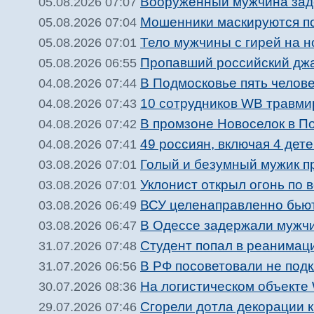
Вооруженный мужчина зад
05.08.2026 07:07
Мошенники маскируются п
05.08.2026 07:04
Тело мужчины с гирей на 
05.08.2026 07:01
Пропавший российский джа
05.08.2026 06:55
В Подмосковье пять челове
04.08.2026 07:44
10 сотрудников WB травми
04.08.2026 07:43
В промзоне Новоселок в П
04.08.2026 07:42
49 россиян, включая 4 дете
04.08.2026 07:41
Голый и безумный мужик п
03.08.2026 07:01
Уклонист открыл огонь по 
03.08.2026 07:01
ВСУ целенаправленно бьют
03.08.2026 06:49
В Одессе задержали мужчи
03.08.2026 06:47
Студент попал в реанимац
31.07.2026 07:48
В РФ посоветовали не подк
31.07.2026 06:56
На логистическом объекте 
30.07.2026 08:36
Сгорели дотла декорации 
29.07.2026 07:46