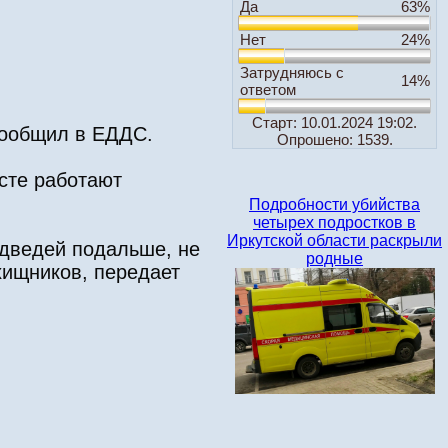
Да
63%
Нет
24%
Затрудняюсь с
14%
ответом
Старт: 10.01.2024 19:02.
сообщил в ЕДДС.
Опрошено: 1539.
сте работают
Подробности убийства
четырех подростков в
Иркутской области раскрыли
едведей подальше, не
родные
хищников, передает