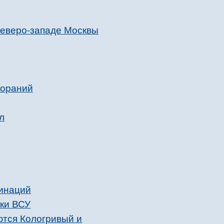
северо-западе Москвы
гораний
л
хинаций
аки ВСУ
ются Кологривый и