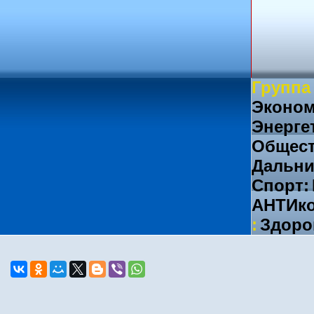
Группа
Эконом
Энерге
Общест
Дальни
Спорт:
АНТИко
:
Здоро