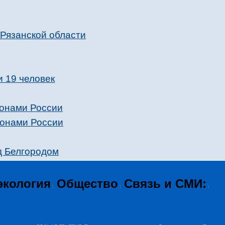
 Рязанской области
и 19 человек
ионами России
ионами России
д Белгородом
экология
Общество
Связь и СМИ:
:
:
: