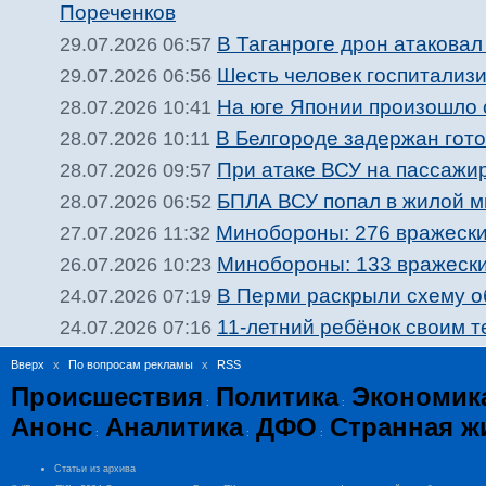
Пореченков
В Таганроге дрон атакова
29.07.2026 06:57
Шесть человек госпитализи
29.07.2026 06:56
На юге Японии произошло 
28.07.2026 10:41
В Белгороде задержан гото
28.07.2026 10:11
При атаке ВСУ на пассажир
28.07.2026 09:57
БПЛА ВСУ попал в жилой м
28.07.2026 06:52
Минобороны: 276 вражески
27.07.2026 11:32
Минобороны: 133 вражески
26.07.2026 10:23
В Перми раскрыли схему о
24.07.2026 07:19
11-летний ребёнок своим 
24.07.2026 07:16
Вверх
x
По вопросам рекламы
x
RSS
Происшествия
Политика
Экономик
:
:
Анонс
Аналитика
ДФО
Странная ж
:
:
:
Статьи из архива