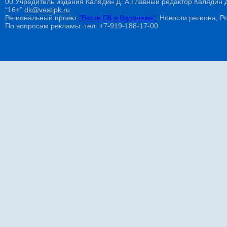
00.Учредитель издания Калядин Д. А.Главный редактор Калядин
“16+”
dk@vestipk.ru
Региональный проект
"Вести ПК в Воронеже"
. Новости региона, Ро
По вопросам рекламы: тел: +7-919-188-17-00