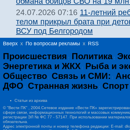
обмана бойцов СВО на 19 млн
11-летний ре
24.07.2026 07:16
телом прикрыл брата при дет
ВСУ под Белгородом
Вверх
x
По вопросам рекламы
x
RSS
Происшествия
Политика
Эк
:
:
Энергетика и ЖКХ
Рыба и эк
:
Общество
Связь и СМИ:
Ан
:
:
ДФО
Странная жизнь
Спорт
:
:
Статьи из архива
© "Вести ПК" , 2004.Сетевое издание «Вести ПК» зарегистрирова
сфере связи, информационных технологий и массовых коммуникац
регистрации ЭЛ № ФС 77 - 57147. При использовании материалов
обязательна.
Адрес электронной почты и номер телефона редакции: E-mail: dk@