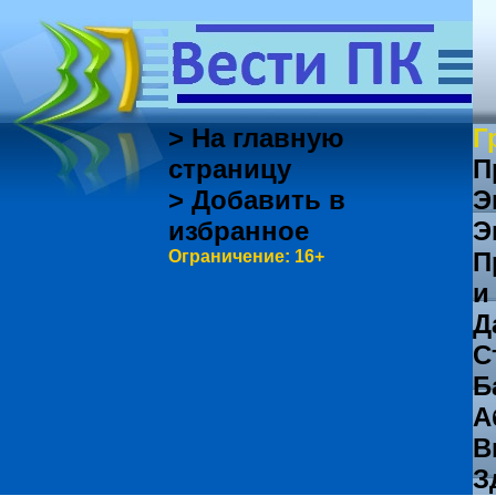
> На главную
Г
страницу
П
> Добавить в
Э
избранное
Э
Ограничение: 16+
П
и
Д
С
Б
А
В
З