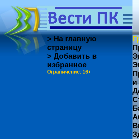
> На главную
Г
страницу
П
> Добавить в
Э
избранное
Э
Ограничение: 16+
П
и
Д
С
Б
А
В
З