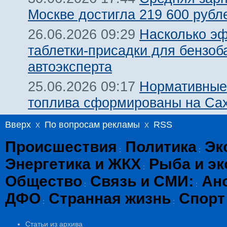
Москве достигла 219 600 рубле
Насколько э
26.06.2026 09:29
таблетки-присадки для бензоб
автоэксперта
Нормативные
25.06.2026 09:17
топлива сформированы на Са
Вверх
x
По вопросам рекламы
x
RSS
Происшествия
Политика
Эк
:
:
Энергетика и ЖКХ
Рыба и эк
:
Общество
Связь и СМИ:
Ан
:
:
ДФО
Странная жизнь
Спорт
:
:
Статьи из архива