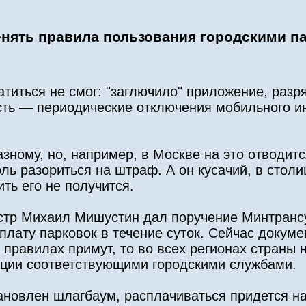
менять правила пользования городскими п
атиться не смог: "заглючило" приложение, раз
ть — периодические отключения мобильного ин
зному, но, например, в Москве на это отводится
ль разориться на штраф. А он кусачий, в столи
ить его не получится.
стр Михаил Мишустин дал поручение Минтранс
плату парковок в течение суток. Сейчас докуме
правилах примут, то во всех регионах страны 
сации соответствующими городскими службами.
тановлен шлагбаум, расплачиваться придется на