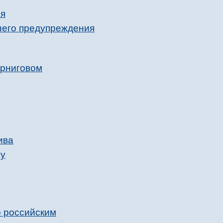
ся
ннего предупреждения
ерниговом
ива
жу
о российским