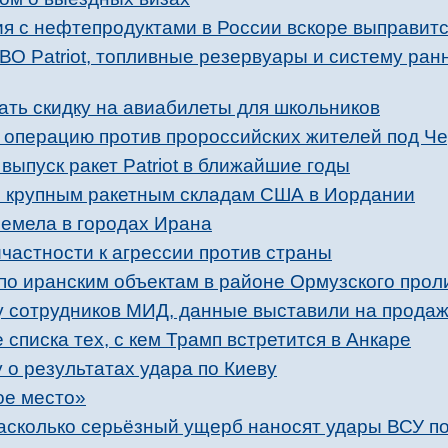
ия с нефтепродуктами в России вскоре выправит
ВО Patriot, топливные резервуары и систему ра
ать скидку на авиабилеты для школьников
т операцию против пророссийских жителей под Ч
выпуск ракет Patriot в ближайшие годы
о крупным ракетным складам США в Иордании
ремела в городах Ирана
частности к агрессии против страны
по иранским объектам в районе Ормузского прол
у сотрудников МИД, данные выставили на прода
 списка тех, с кем Трамп встретится в Анкаре
о результатах удара по Киеву
ое место»
асколько серьёзный ущерб наносят удары ВСУ п