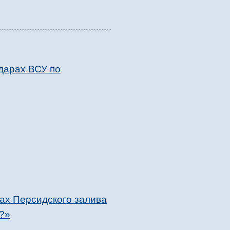
дарах ВСУ по
ах Персидского залива
е?»