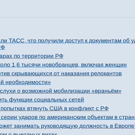
ли ТАСС, что получили доступ к документам об у
РФ
дарах по территории РФ
коло 1,6 тысячи новобранцев, включая женщин
отив скрывающихся от наказания релокантов
ой необходимости»
слухи о возможной мобилизации «враньём»
вить функции социальных сетей
 попытках втянуть США в конфликт с РФ
серии ударов по американским объектам в стран
 может занимать руководящую должность в Европ
ком о выездных визах