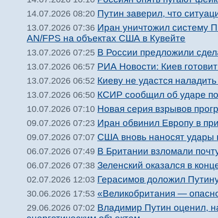
Путин заверил, что ситуац
14.07.2026 08:20
Иран уничтожил систему П
13.07.2026 07:36
AN/FPS на объектах США в Кувейте
В России предложили сдел
13.07.2026 07:25
РИА Новости: Киев готови
13.07.2026 06:57
Киеву не удастся наладить 
13.07.2026 06:52
КСИР сообщил об ударе п
13.07.2026 06:50
Новая серия взрывов прог
10.07.2026 07:10
Иран обвинил Европу в при
09.07.2026 07:23
США вновь наносят удары 
09.07.2026 07:07
В Британии взломали почт
06.07.2026 07:49
Зеленский оказался в конце
06.07.2026 07:38
Герасимов доложил Путину 
02.07.2026 12:03
«Великобритания — опасн
30.06.2026 17:53
Владимир Путин оценил, н
29.06.2026 07:02