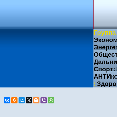
Группа
Эконом
Энерге
Общест
Дальни
Спорт:
АНТИко
:
Здоро