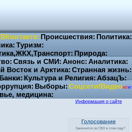
 ВКонтакте:
Происшествия:
Политика:
ика:
Туризм:
тика,ЖКХ,Транспорт:
Природа:
во:
Связь и СМИ:
Анонс:
Аналитика:
й Восток и Арктика:
Странная жизнь:
Банки:
Культура и Религия:
АбзацЪ:
ррупция:
Выборы:
Соцсети/Видео
вье, медицина:
Информация о сайте
Голосование
Закончится ли СВО в этом году?