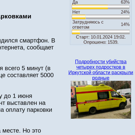
Да
63%
Нет
24%
арковками
Затрудняюсь с
14%
ответом
Старт: 10.01.2024 19:02.
рядился смартфон. В
Опрошено: 1539.
тернета, сообщает
Подробности убийства
четырех подростков в
 всего 5 минут (в
Иркутской области раскрыли
це составляет 5000
родные
у до 1 июня
нт выставлен на
на оплату парковки
 месте. Но это