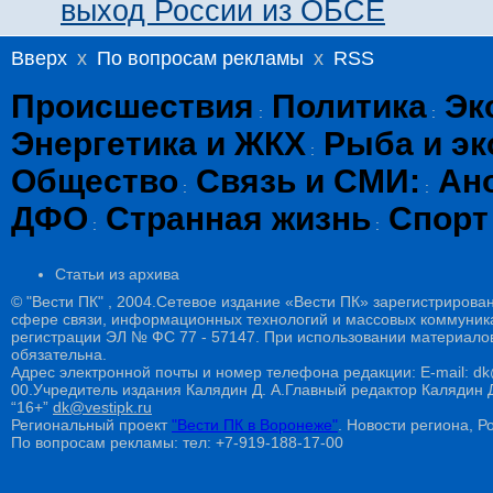
выход России из ОБСЕ
Вверх
x
По вопросам рекламы
x
RSS
Происшествия
Политика
Эк
:
:
Энергетика и ЖКХ
Рыба и эк
:
Общество
Связь и СМИ:
Ан
:
:
ДФО
Странная жизнь
Спорт
:
:
Статьи из архива
© "Вести ПК" , 2004.Сетевое издание «Вести ПК» зарегистрирова
сфере связи, информационных технологий и массовых коммуникац
регистрации ЭЛ № ФС 77 - 57147. При использовании материалов
обязательна.
Адрес электронной почты и номер телефона редакции: E-mail: dk@
00.Учредитель издания Калядин Д. А.Главный редактор Калядин
“16+”
dk@vestipk.ru
Региональный проект
"Вести ПК в Воронеже"
. Новости региона, Ро
По вопросам рекламы: тел: +7-919-188-17-00