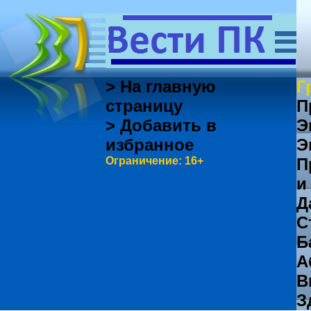
> На главную
Г
страницу
П
> Добавить в
Э
избранное
Э
Ограничение: 16+
П
и
Д
С
Б
А
В
З