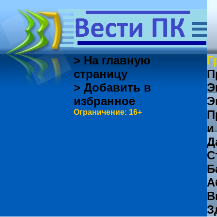
> На главную
Г
страницу
П
> Добавить в
Э
избранное
Э
Ограничение: 16+
П
и
Д
С
Б
А
В
З