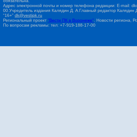
обязательна.
Адрес электронной почты и номер телефона редакции: E-mail: dk@
00.Учредитель издания Калядин Д. А.Главный редактор Калядин
“16+”
dk@vestipk.ru
Региональный проект
"Вести ПК в Воронеже"
. Новости региона, Ро
По вопросам рекламы: тел: +7-919-188-17-00