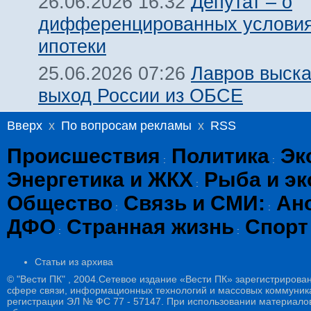
Депутат – о
26.06.2026 16:32
дифференцированных условия
ипотеки
Лавров выска
25.06.2026 07:26
выход России из ОБСЕ
Вверх
x
По вопросам рекламы
x
RSS
Происшествия
Политика
Эк
:
:
Энергетика и ЖКХ
Рыба и эк
:
Общество
Связь и СМИ:
Ан
:
:
ДФО
Странная жизнь
Спорт
:
:
Статьи из архива
© "Вести ПК" , 2004.Сетевое издание «Вести ПК» зарегистрирова
сфере связи, информационных технологий и массовых коммуникац
регистрации ЭЛ № ФС 77 - 57147. При использовании материалов