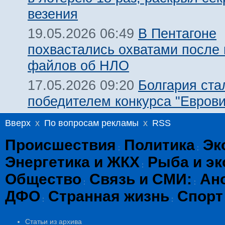
везения
В Пентагоне
19.05.2026 06:49
похвастались охватами после
файлов об НЛО
Болгария ста
17.05.2026 09:20
победителем конкурса "Евров
Вверх
x
По вопросам рекламы
x
RSS
Происшествия
Политика
Эк
:
:
Энергетика и ЖКХ
Рыба и эк
:
Общество
Связь и СМИ:
Ан
:
:
ДФО
Странная жизнь
Спорт
:
:
Статьи из архива