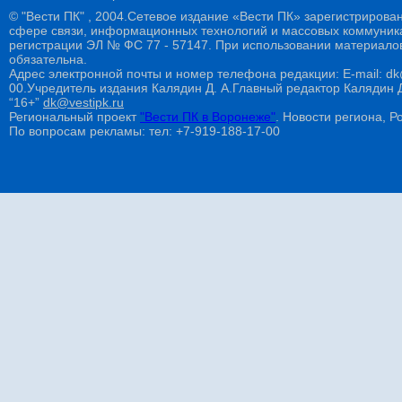
© "Вести ПК" , 2004.Сетевое издание «Вести ПК» зарегистрирова
сфере связи, информационных технологий и массовых коммуникац
регистрации ЭЛ № ФС 77 - 57147. При использовании материалов
обязательна.
Адрес электронной почты и номер телефона редакции: E-mail: dk@
00.Учредитель издания Калядин Д. А.Главный редактор Калядин
“16+”
dk@vestipk.ru
Региональный проект
"Вести ПК в Воронеже"
. Новости региона, Ро
По вопросам рекламы: тел: +7-919-188-17-00