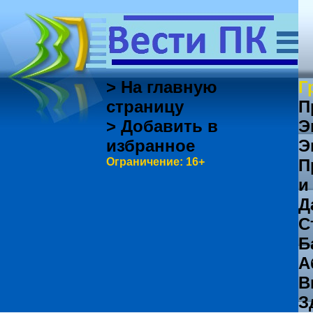
> На главную
Г
страницу
П
> Добавить в
Э
избранное
Э
Ограничение: 16+
П
и
Д
С
Б
А
В
З