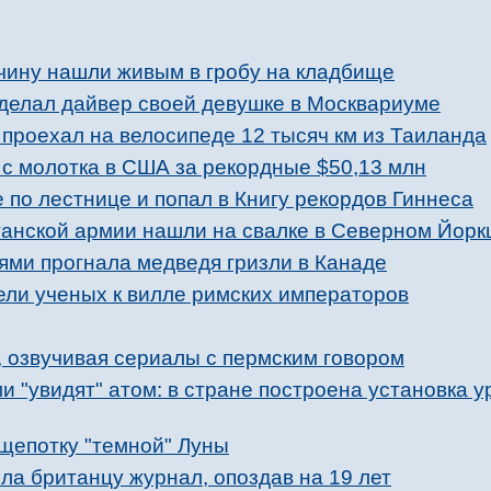
чину нашли живым в гробу на кладбище
делал дайвер своей девушке в Москвариуме
 проехал на велосипеде 12 тысяч км из Таиланда
 с молотка в США за рекордные $50,13 млн
е по лестнице и попал в Книгу рекордов Гиннеса
анской армии нашли на свалке в Северном Йор
ми прогнала медведя гризли в Канаде
ели ученых к вилле римских императоров
, озвучивая сериалы с пермским говором
 "увидят" атом: в стране построена установка у
щепотку "темной" Луны
ла британцу журнал, опоздав на 19 лет