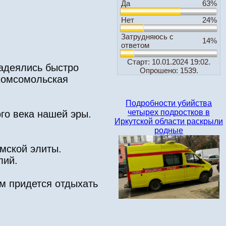
Да
63%
Нет
24%
Затрудняюсь с
14%
ответом
Старт: 10.01.2024 19:02.
надеялись быстро
Опрошено: 1539.
"Комсомольская
Подробности убийства
четырех подростков в
го века нашей эры.
Иркутской области раскрыли
родные
мской элиты.
лий.
м придется отдыхать