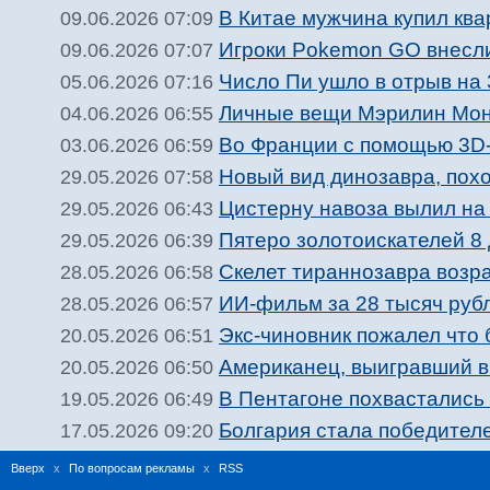
В Китае мужчина купил ква
09.06.2026 07:09
Игроки Pokemon GO внесли
09.06.2026 07:07
Число Пи ушло в отрыв на 
05.06.2026 07:16
Личные вещи Мэрилин Монр
04.06.2026 06:55
Во Франции с помощью 3D-
03.06.2026 06:59
Новый вид динозавра, пох
29.05.2026 07:58
Цистерну навоза вылил на
29.05.2026 06:43
Пятеро золотоискателей 8
29.05.2026 06:39
Скелет тираннозавра возра
28.05.2026 06:58
ИИ-фильм за 28 тысяч руб
28.05.2026 06:57
Экс-чиновник пожалел что 
20.05.2026 06:51
Американец, выигравший в 
20.05.2026 06:50
В Пентагоне похвастались
19.05.2026 06:49
Болгария стала победител
17.05.2026 09:20
Вверх
x
По вопросам рекламы
x
RSS