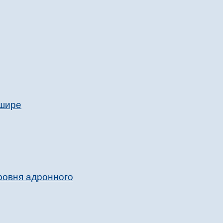
кшире
ровня адронного