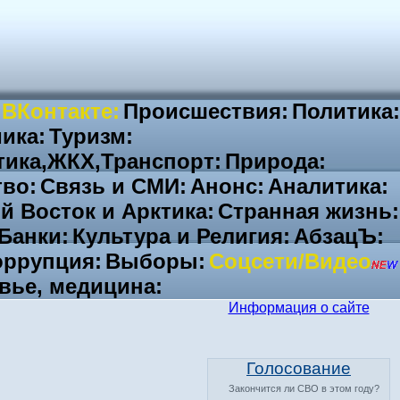
 ВКонтакте:
Происшествия:
Политика:
ика:
Туризм:
тика,ЖКХ,Транспорт:
Природа:
во:
Связь и СМИ:
Анонс:
Аналитика:
й Восток и Арктика:
Странная жизнь:
Банки:
Культура и Религия:
АбзацЪ:
ррупция:
Выборы:
Соцсети/Видео
вье, медицина:
Информация о сайте
Голосование
Закончится ли СВО в этом году?