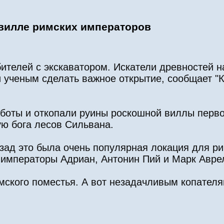
 вилле римских императоров
ителей с экскаватором. Искатели древностей 
ли ученым сделать важное открытие, сообщает 
аботы и откопали руины роскошной виллы перво
ую бога лесов Сильвана.
зад это была очень популярная локация для ри
ь императоры Адриан, Антонин Пий и Марк Авре
мского поместья. А вот незадачливым копателя