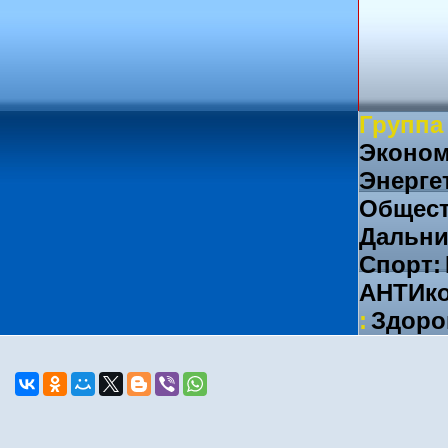
Группа
Эконом
Энерге
Общест
Дальни
Спорт:
АНТИко
:
Здоро