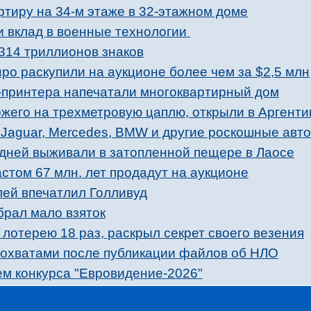
ртиру на 34-м этаже в 32-этажном доме
 вклад в военные технологии
314 триллионов знаков
о раскупили на аукционе более чем за $2,5 млн
принтера напечатали многоквартирный дом
ожего на трехметровую цаплю, открыли в Аргенти
 Jaguar, Mercedes, BMW и другие роскошные авт
 дней выживали в затопленной пещере в Лаосе
стом 67 млн. лет продадут на аукционе
лей впечатлил Голливуд
брал мало взяток
лотерею 18 раз, раскрыл секрет своего везения
 охватами после публикации файлов об НЛО
ем конкурса "Евровидение-2026"