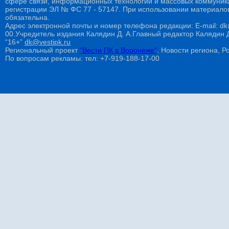
сфере связи, информационных технологий и массовых коммуникац
регистрации ЭЛ № ФС 77 - 57147. При использовании материалов
обязательна.
Адрес электронной почты и номер телефона редакции: E-mail: dk@
00.Учредитель издания Калядин Д. А.Главный редактор Калядин
“16+”
dk@vestipk.ru
Региональный проект
"Вести ПК в Воронеже"
. Новости региона, Ро
По вопросам рекламы: тел: +7-919-188-17-00