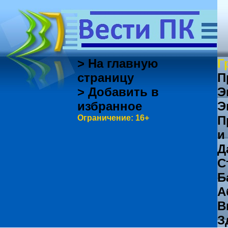
> На главную
Г
страницу
П
> Добавить в
Э
избранное
Э
Ограничение: 16+
П
и
Д
С
Б
А
В
З