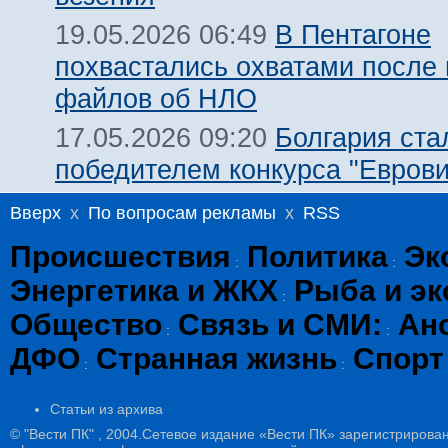
В Пентагоне
19.05.2026 06:49
похвастались охватами после
файлов об НЛО
Болгария ста
17.05.2026 09:20
победителем конкурса "Евров
Вверх
x
По вопросам рекламы
x
RSS
Происшествия
Политика
Эк
:
:
Энергетика и ЖКХ
Рыба и эк
:
Общество
Связь и СМИ:
Ан
:
:
ДФО
Странная жизнь
Спорт
:
:
Статьи из архива
© "Вести ПК" , 2004.Сетевое издание «Вести ПК» зарегистрирова