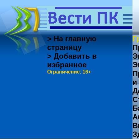
> На главную
Г
страницу
П
> Добавить в
Э
избранное
Э
Ограничение: 16+
П
и
Д
С
Б
А
В
З