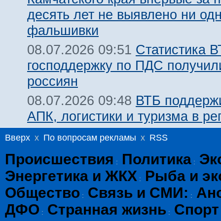
десять лет не выявлено ни од
фальшивки
Статистика В
08.07.2026 09:51
господдержку по ПДС получил
россиян
ВТБ поддержи
08.07.2026 09:48
АПК, логистики и туризма в ре
Вверх
x
По вопросам рекламы
x
RSS
Происшествия
Политика
Эк
:
:
Энергетика и ЖКХ
Рыба и эк
:
Общество
Связь и СМИ:
Ан
:
:
ДФО
Странная жизнь
Спорт
:
: