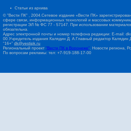
Статьи из архива
© "Вести ПК" , 2004.Сетевое издание «Вести ПК» зарегистрирова
сфере связи, информационных технологий и массовых коммуникац
регистрации ЭЛ № ФС 77 - 57147. При использовании материалов
обязательна.
Адрес электронной почты и номер телефона редакции: E-mail: dk@
00.Учредитель издания Калядин Д. А.Главный редактор Калядин
“16+”
dk@vestipk.ru
Региональный проект
"Вести ПК в Воронеже"
. Новости региона, Ро
По вопросам рекламы: тел: +7-919-188-17-00