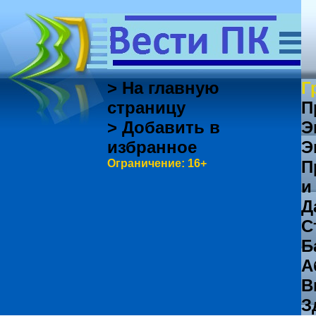
> На главную
Г
страницу
П
> Добавить в
Э
избранное
Э
Ограничение: 16+
П
и
Д
С
Б
А
В
З