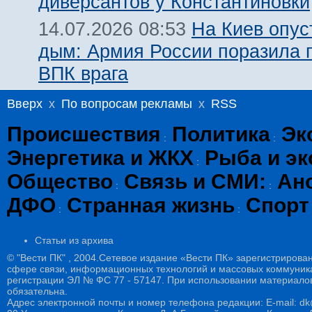
диверсантов у Константиновки
На Киев опус
14.07.2026 08:53
дым: Армия России поразила 
ВПК врага
Вверх
x
По вопросам рекламы
x
RSS
Происшествия
Политика
Эк
:
:
Энергетика и ЖКХ
Рыба и эк
:
Общество
Связь и СМИ:
Ан
:
:
ДФО
Странная жизнь
Спорт
:
:
Статьи из архива
© "Вести ПК" , 2004.Сетевое издание «Вести ПК» зарегистрирова
сфере связи, информационных технологий и массовых коммуникац
регистрации ЭЛ № ФС 77 - 57147. При использовании материалов
обязательна.
Адрес электронной почты и номер телефона редакции: E-mail: dk@