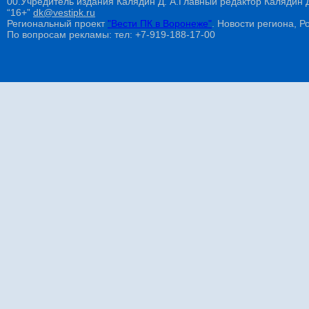
00.Учредитель издания Калядин Д. А.Главный редактор Калядин
“16+”
dk@vestipk.ru
Региональный проект
"Вести ПК в Воронеже"
. Новости региона, Ро
По вопросам рекламы: тел: +7-919-188-17-00