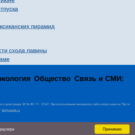
 июне
тпуска
ексиканских пирамид
ости схода лавины
наме
экология
Общество
Связь и СМИ:
:
:
:
во о регистрации ЭЛ № ФС 77 - 57147. При использовании материалов сайта гиперссылка на "Вести
+”
dk@vestipk.ru
браузера
Принимаю