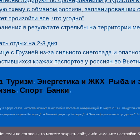
регионы лидируют по бронированиям у туристов в
ю схему с обманом россиян, запланировавших о
ет произойти все, что угодно"
ранения в результате стрельбы на территории м
ть отдых на 2-3 дня
ице с Грузией из-за сильного снегопада и опасн
астившихся кражах паспортов у россиян во Вьет
а
Туризм
Энергетика и ЖКХ
Рыба и 
:
:
:
изнь
Спорт
Банки
:
:
:
ру в сфере связи, информационных технологий и массовых коммуникаций 11 марта 2014 г. Свидетельст
0.Учредитель издания Калядин Д. А.Главный редактор Калядин Д. А.Знак информационной продукции “16
: если не согласны то можете закрыть сайт, либо измените настройки 