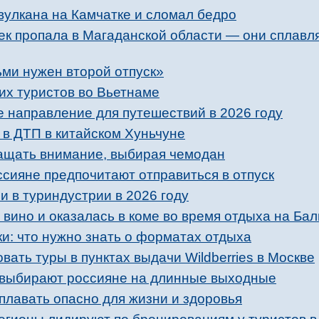
 вулкана на Камчатке и сломал бедро
век пропала в Магаданской области — они сплав
ьми нужен второй отпуск»
их туристов во Вьетнаме
е направление для путешествий в 2026 году
 в ДТП в китайском Хуньчуне
ащать внимание, выбирая чемодан
ссияне предпочитают отправиться в отпуск
 в туриндустрии в 2026 году
 вино и оказалась в коме во время отдыха на Бал
ки: что нужно знать о форматах отдыха
вать туры в пунктах выдачи Wildberries в Москве
 выбирают россияне на длинные выходные
 плавать опасно для жизни и здоровья