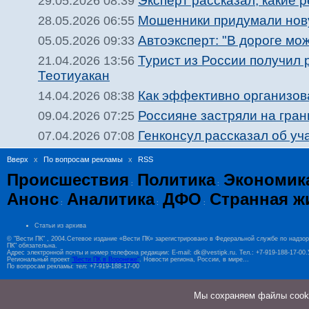
Эксперт рассказал, какие 
29.05.2026 08:39
Мошенники придумали нову
28.05.2026 06:55
Автоэксперт: "В дороге мож
05.05.2026 09:33
Турист из России получил 
21.04.2026 13:56
Теотиуакан
Как эффективно организова
14.04.2026 08:38
Россияне застряли на гран
09.04.2026 07:25
Генконсул рассказал об уч
07.04.2026 07:08
Вверх
x
По вопросам рекламы
x
RSS
Происшествия
Политика
Экономик
:
:
Анонс
Аналитика
ДФО
Странная ж
:
:
:
Статьи из архива
© "Вести ПК" , 2004.Сетевое издание «Вести ПК» зарегистрировано в Федеральной службе по надзо
ПК" обязательна.
Адрес электронной почты и номер телефона редакции: E-mail: dk@vestipk.ru. Тел.: +7-919-188-17-0
Региональный проект
"Вести ПК в Воронеже"
. Новости региона, России, в мире...
По вопросам рекламы: тел: +7-919-188-17-00
Мы cохраняем файлы cookie