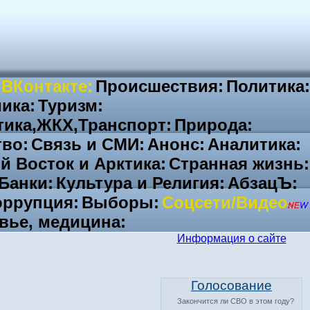
 ВКонтакте:
Происшествия:
Политика:
ика:
Туризм:
тика,ЖКХ,Транспорт:
Природа:
во:
Связь и СМИ:
Анонс:
Аналитика:
й Восток и Арктика:
Странная жизнь:
Банки:
Культура и Религия:
АбзацЪ:
ррупция:
Выборы:
Соцсети/Видео
вье, медицина:
Информация о сайте
Голосование
Закончится ли СВО в этом году?