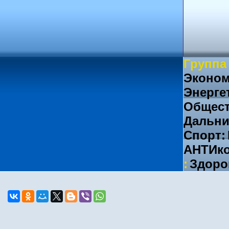
Группа
Эконом
Энерге
Общест
Дальни
Спорт:
АНТИко
:
Здоро