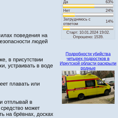
Да
63%
Нет
24%
Затрудняюсь с
14%
ответом
Старт: 10.01.2024 19:02.
вилах поведения на
Опрошено: 1539.
безопасности людей
Подробности убийства
четырех подростков в
же, в присутствии
Иркутской области раскрыли
ки, устраивать в воде
родные
еет плавать или
 и отплывай в
 средство может
ть на брёвнах, досках