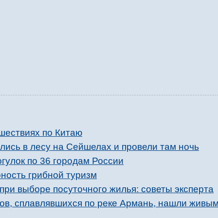
ешествиях по Китаю
лись в лесу на Сейшелах и провели там ночь
гулок по 36 городам России
ность грибной туризм
при выборе посуточного жилья: советы эксперта
ов, сплавлявшихся по реке Армань, нашли живым