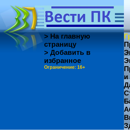
> На главную
Г
страницу
П
> Добавить в
Э
избранное
Э
Ограничение: 16+
П
и
Д
С
Б
А
В
З