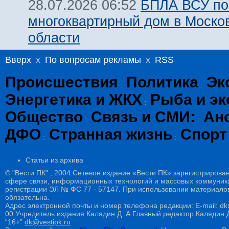
БПЛА ВСУ по
28.07.2026 06:52
многоквартирный дом в Моско
области
Вверх
x
По вопросам рекламы
x
RSS
Происшествия
Политика
Эк
:
:
Энергетика и ЖКХ
Рыба и эк
:
Общество
Связь и СМИ:
Ан
:
:
ДФО
Странная жизнь
Спорт
:
:
Статьи из архива
© "Вести ПК" , 2004.Сетевое издание «Вести ПК» зарегистрирова
сфере связи, информационных технологий и массовых коммуникац
регистрации ЭЛ № ФС 77 - 57147. При использовании материалов
обязательна.
Адрес электронной почты и номер телефона редакции: E-mail: dk@
00.Учредитель издания Калядин Д. А.Главный редактор Калядин
“16+”
dk@vestipk.ru