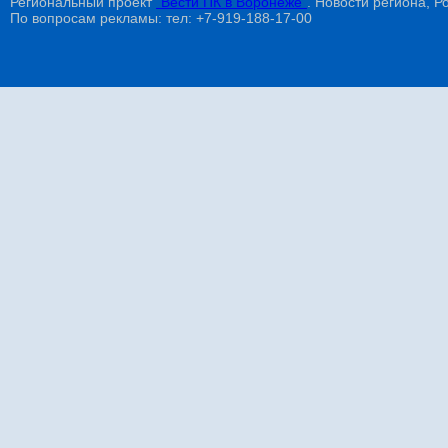
Региональный проект
"Вести ПК в Воронеже"
. Новости региона, Ро
По вопросам рекламы: тел: +7-919-188-17-00