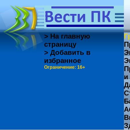
> На главную
Г
страницу
П
> Добавить в
Э
избранное
Э
Ограничение: 16+
П
и
Д
С
Б
А
В
З