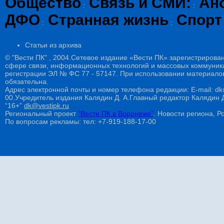
Общество
Связь и СМИ:
Ан
:
:
ДФО
Странная жизнь
Спорт
:
:
Статьи из архива
© "Вести ПК" , 2004.Сетевое издание «Вести ПК» зарегистрирова
сфере связи, информационных технологий и массовых коммуникац
регистрации ЭЛ № ФС 77 - 57147. При использовании материалов
обязательна.
Адрес электронной почты и номер телефона редакции: E-mail: dk@
00.Учредитель издания Калядин Д. А.Главный редактор Калядин
“16+”
dk@vestipk.ru
Региональный проект
"Вести ПК в Воронеже"
. Новости региона, Ро
По вопросам рекламы: тел: +7-919-188-17-00