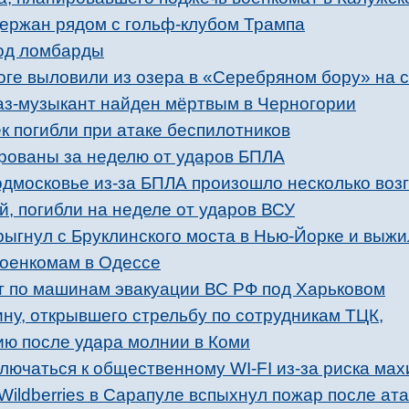
ержан рядом с гольф-клубом Трампа
од ломбарды
ноге выловили из озера в «Серебряном бору» на 
з-музыкант найден мёртвым в Черногории
к погибли при атаке беспилотников
рованы за неделю от ударов БПЛА
одмосковье из-за БПЛА произошло несколько воз
й, погибли на неделе от ударов ВСУ
рыгнул с Бруклинского моста в Нью-Йорке и выжи
военкомам в Одессе
 по машинам эвакуации ВС РФ под Харьковом
ну, открывшего стрельбу по сотрудникам ТЦК,
ию после удара молнии в Коми
лючаться к общественному WI-FI из-за риска ма
Wildberries в Сарапуле вспыхнул пожар после ат