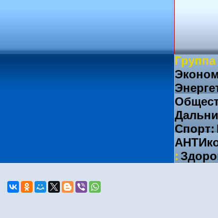
Группа
Эконом
Энерге
Общест
Дальни
Спорт:
АНТИко
:
Здоро