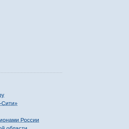
ру
а-Сити»
гионами России
ой области