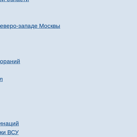
северо-западе Москвы
гораний
л
хинаций
аки ВСУ