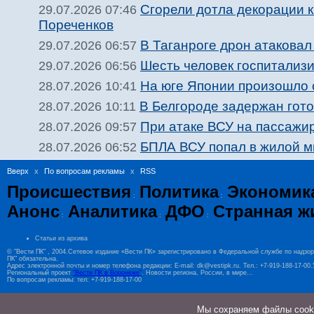
Сгорели дотла декорации 
29.07.2026 07:46
Пореченков
В Таганроге дрон атакова
29.07.2026 06:57
Шесть человек госпитализи
29.07.2026 06:56
На юге Японии произошло 
28.07.2026 10:41
В Белгороде задержан гото
28.07.2026 10:11
При атаке ВСУ на пассажир
28.07.2026 09:57
БПЛА ВСУ попал в жилой м
28.07.2026 06:52
Вверх
x
По вопросам рекламы
x
RSS
Происшествия
Политика
Экономик
:
:
Анонс
Аналитика
ДФО
Странная ж
:
:
:
Статьи из архива
© "Вести ПК" , 2004.Сетевое издание «Вести ПК» зарегистрировано в Федеральной службе по надзо
ПК" обязательна.
Адрес электронной почты и номер телефона редакции: E-mail: dk@vestipk.ru. Тел.: +7-919-188-17-0
Региональный проект
"Вести ПК в Воронеже"
. Новости региона, России, в мире...
По вопросам рекламы: тел: +7-919-188-17-00
Мы cохраняем файлы cookie