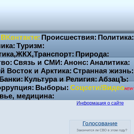
 ВКонтакте:
Происшествия:
Политика:
ика:
Туризм:
тика,ЖКХ,Транспорт:
Природа:
во:
Связь и СМИ:
Анонс:
Аналитика:
й Восток и Арктика:
Странная жизнь:
Банки:
Культура и Религия:
АбзацЪ:
ррупция:
Выборы:
Соцсети/Видео
вье, медицина:
Информация о сайте
Голосование
Закончится ли СВО в этом году?