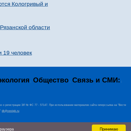
ются Кологривый и
 Рязанской области
и 19 человек
экология
Общество
Связь и СМИ:
:
:
:
во о регистрации ЭЛ № ФС 77 - 57147. При использовании материалов сайта гиперссылка на "Вести
+”
dk@vestipk.ru
браузера
Принимаю