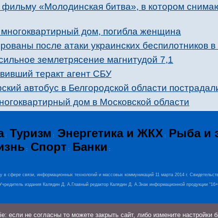
к фильму «Молодинская битва», в котором снима
л многоквартирный дом, погибла женщина
рованы после атаки украинских беспилотников в
сильное землетрясение магнитудой 7,1
вивший теракт агент СБУ
ский автобус в Белгородской области пострадал
ногоквартирный дом в Московской области
а
Туризм
Энергетика и ЖКХ
Рыба и 
:
:
:
изнь
Спорт
Банки
:
:
:
ру в сфере связи, информационных технологий и массовых коммуникаций 11 марта 2014 г. Свидетельст
0.Учредитель издания Калядин Д. А.Главный редактор Калядин Д. А.Знак информационной продукции “16
: если не согласны то можете закрыть сайт, либо измените настройки 