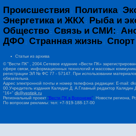
Происшествия
Политика
Эк
:
:
Энергетика и ЖКХ
Рыба и эк
:
Общество
Связь и СМИ:
Ан
:
:
ДФО
Странная жизнь
Спорт
:
:
Статьи из архива
© "Вести ПК" , 2004.Сетевое издание «Вести ПК» зарегистрирова
сфере связи, информационных технологий и массовых коммуникац
регистрации ЭЛ № ФС 77 - 57147. При использовании материалов
обязательна.
Адрес электронной почты и номер телефона редакции: E-mail: dk@
00.Учредитель издания Калядин Д. А.Главный редактор Калядин
“16+”
dk@vestipk.ru
Региональный проект
"Вести ПК в Воронеже"
. Новости региона, Ро
По вопросам рекламы: тел: +7-919-188-17-00