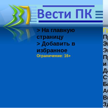
> На главную
Г
страницу
П
> Добавить в
Э
избранное
Э
Ограничение: 16+
П
и
Д
С
Б
А
В
З