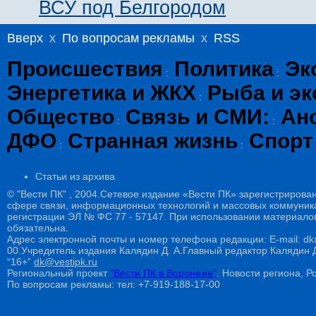
ВСУ под Белгородом
Вверх
x
По вопросам рекламы
x
RSS
Происшествия
Политика
Эк
:
:
Энергетика и ЖКХ
Рыба и эк
:
Общество
Связь и СМИ:
Ан
:
:
ДФО
Странная жизнь
Спорт
:
:
Статьи из архива
© "Вести ПК" , 2004.Сетевое издание «Вести ПК» зарегистрирова
сфере связи, информационных технологий и массовых коммуникац
регистрации ЭЛ № ФС 77 - 57147. При использовании материалов
обязательна.
Адрес электронной почты и номер телефона редакции: E-mail: dk@
00.Учредитель издания Калядин Д. А.Главный редактор Калядин
“16+”
dk@vestipk.ru
Региональный проект
"Вести ПК в Воронеже"
. Новости региона, Ро
По вопросам рекламы: тел: +7-919-188-17-00