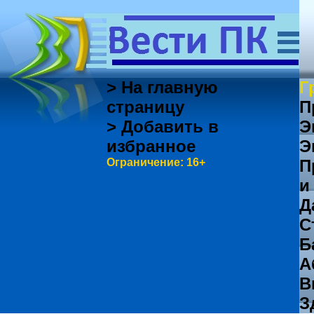
> На главную
Г
страницу
П
> Добавить в
Э
избранное
Э
Ограничение: 16+
П
и
Д
С
Б
А
В
З