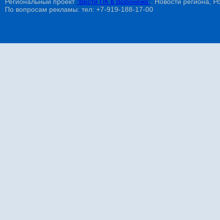
Региональный проект
"Вести ПК в Воронеже"
. Новости региона, Ро
По вопросам рекламы: тел: +7-919-188-17-00