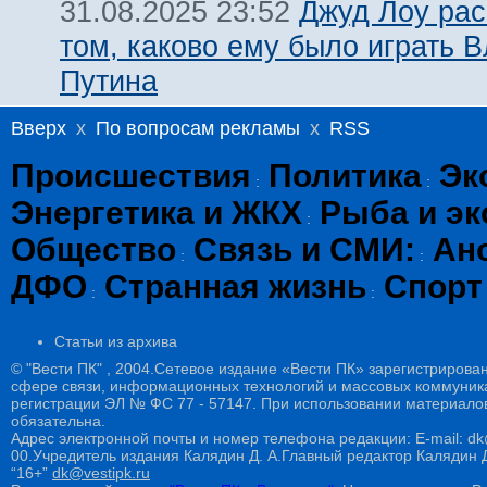
Джуд Лоу рас
31.08.2025 23:52
том, каково ему было играть 
Путина
Вверх
x
По вопросам рекламы
x
RSS
Происшествия
Политика
Эк
:
:
Энергетика и ЖКХ
Рыба и эк
:
Общество
Связь и СМИ:
Ан
:
:
ДФО
Странная жизнь
Спорт
:
:
Статьи из архива
© "Вести ПК" , 2004.Сетевое издание «Вести ПК» зарегистрирова
сфере связи, информационных технологий и массовых коммуникац
регистрации ЭЛ № ФС 77 - 57147. При использовании материалов
обязательна.
Адрес электронной почты и номер телефона редакции: E-mail: dk@
00.Учредитель издания Калядин Д. А.Главный редактор Калядин
“16+”
dk@vestipk.ru