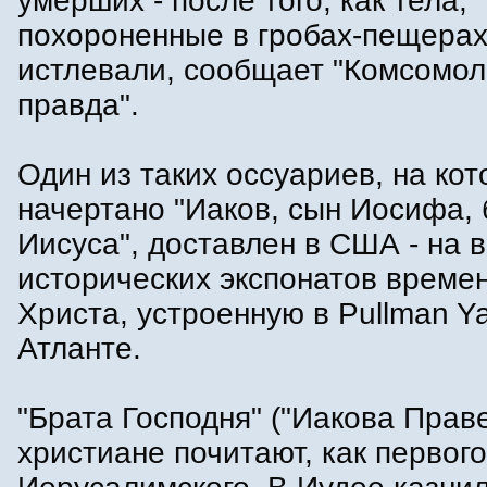
умерших - после того, как тела,
похороненные в гробах-пещерах
истлевали, сообщает "Комсомол
правда".
Один из таких оссуариев, на ко
начертано "Иаков, сын Иосифа, 
Иисуса", доставлен в США - на 
исторических экспонатов време
Христа, устроенную в Pullman Ya
Атланте.
"Брата Господня" ("Иакова Праве
христиане почитают, как первог