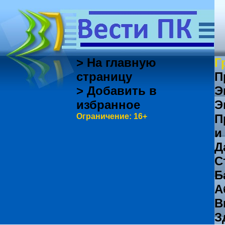
> На главную
Г
страницу
П
> Добавить в
Э
избранное
Э
Ограничение: 16+
П
и
Д
С
Б
А
В
З