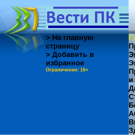
> На главную
Г
страницу
П
> Добавить в
Э
избранное
Э
Ограничение: 16+
П
и
Д
С
Б
А
В
З