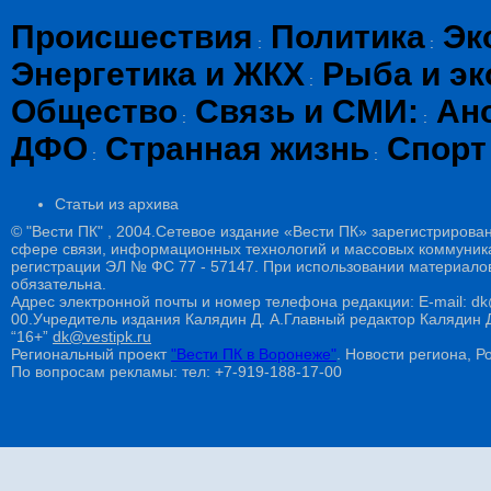
Происшествия
Политика
Эк
:
:
Энергетика и ЖКХ
Рыба и эк
:
Общество
Связь и СМИ:
Ан
:
:
ДФО
Странная жизнь
Спорт
:
:
Статьи из архива
© "Вести ПК" , 2004.Сетевое издание «Вести ПК» зарегистрирова
сфере связи, информационных технологий и массовых коммуникац
регистрации ЭЛ № ФС 77 - 57147. При использовании материалов
обязательна.
Адрес электронной почты и номер телефона редакции: E-mail: dk@
00.Учредитель издания Калядин Д. А.Главный редактор Калядин
“16+”
dk@vestipk.ru
Региональный проект
"Вести ПК в Воронеже"
. Новости региона, Ро
По вопросам рекламы: тел: +7-919-188-17-00