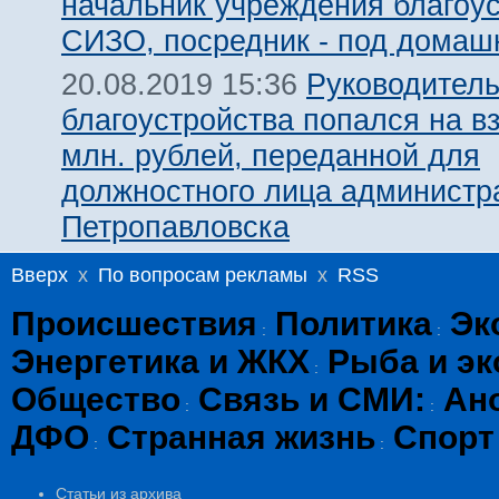
начальник учреждения благоус
СИЗО, посредник - под домаш
Руководител
20.08.2019 15:36
благоустройства попался на вз
млн. рублей, переданной для
должностного лица администр
Петропавловска
Вверх
x
По вопросам рекламы
x
RSS
Происшествия
Политика
Эк
:
:
Энергетика и ЖКХ
Рыба и эк
:
Общество
Связь и СМИ:
Ан
:
:
ДФО
Странная жизнь
Спорт
:
:
Статьи из архива