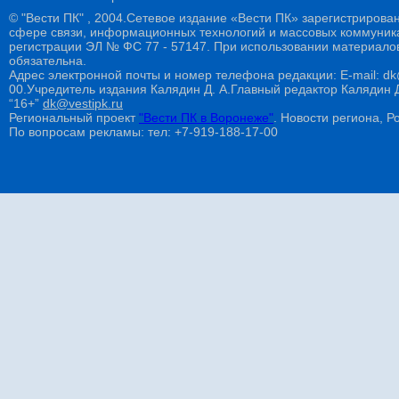
© "Вести ПК" , 2004.Сетевое издание «Вести ПК» зарегистрирова
сфере связи, информационных технологий и массовых коммуникац
регистрации ЭЛ № ФС 77 - 57147. При использовании материалов
обязательна.
Адрес электронной почты и номер телефона редакции: E-mail: dk@
00.Учредитель издания Калядин Д. А.Главный редактор Калядин
“16+”
dk@vestipk.ru
Региональный проект
"Вести ПК в Воронеже"
. Новости региона, Ро
По вопросам рекламы: тел: +7-919-188-17-00