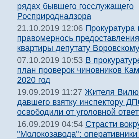
рядах бывшего госслужащего
Росприроднадзора
Прокуратура
21.10.2019 12:06
правомернось предоставлени
квартиры депутату Воровском
В прокуратур
07.10.2019 10:53
план проверок чиновников Кам
2020 год
Жителя Вилю
19.09.2019 11:27
давшего взятку инспектору ДП
освободили от уголовной отве
Страсти вокр
16.09.2019 04:54
"Молокозавода": оперативник