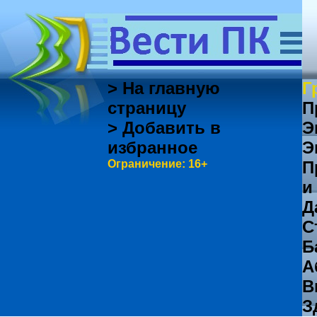
> На главную
Г
страницу
П
> Добавить в
Э
избранное
Э
Ограничение: 16+
П
и
Д
С
Б
А
В
З