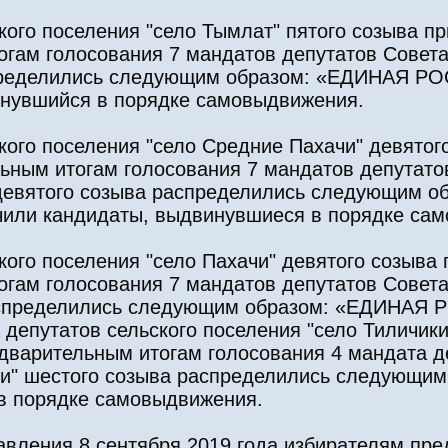
кого поселения "село Тымлат" пятого созыва п
гам голосования 7 мандатов депутатов Совета
спределились следующим образом: «ЕДИНАЯ РОС
инувшийся в порядке самовыдвижения.
кого поселения "село Средние Пахачи" девятог
льным итогам голосования 7 мандатов депутато
 девятого созыва распределились следующим 
чили кандидаты, выдвинувшиеся в порядке са
кого поселения "село Пахачи" девятого созыва 
гам голосования 7 мандатов депутатов Совета
распределились следующим образом: «ЕДИНАЯ 
депутатов сельского поселения "село Тиличики
едварительным итогам голосования 4 мандата д
ики" шестого созыва распределились следующи
 в порядке самовыдвижения.
авления 8 сентября 2019 года избирателям пре