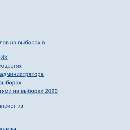
лов на выборах в
ЦИК
соцсетях
о администратора
 выборах
тями на выборах 2020
ансист из
Манилы