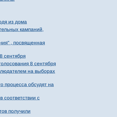
одя из дома
тельных кампаний,
ния" , посвященная
8 сентября
голосования 8 сентября
блюдателем на выборах
о процесса обсудят на
в соответствии с
тов получили