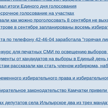
ал итоги Единого дня голосования
осрочное голосование на участках
али как можно проголосовать 8 сентября не вых
строве в сентябре запланированы восемь избира
ста по телефону 42-46-04 заработала "горячая ли
нкурс для печатных СМИ по освещению выборов 
ументы от кандидатов на выборы в Единый день 
там рассказали как стать членом избиркома, на
еменного избирательного права и избирательног
ирательное законодательство Камчатки привели 
х депутатов села Ильпырское два из трех манда