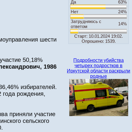
Да
63%
Нет
24%
Затрудняюсь с
14%
ответом
Старт: 10.01.2024 19:02.
амоуправления шести
Опрошено: 1539.
 участие 50,18%
Подробности убийства
четырех подростков в
лександрович, 1986
Иркутской области раскрыли
родные
36,46% избирателей.
2 года рождения,
ыва приняли участие
инского сельского
.