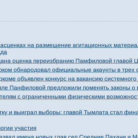
расценках на размещение агитационных материа
ода
 дана оценка переизбранию Памфиловой главой 
рком обнародовал официальные акаунты в трех 
иркоме объявлен конкурс на вакансию системног
лле Панфиловой предложили поменять законы о
телям с ограниченными физическими возможнос
тку и выиграл выборы: главой Тымлата стал фин
огии участия
азвал имена новых глав сел Средние Пахачи и 