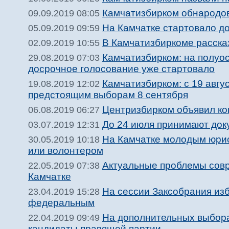
Камчатизбирком обнародов
09.09.2019 08:05
На Камчатке стартовало д
05.09.2019 09:59
В Камчатизбиркоме рассказ
02.09.2019 10:55
Камчатизбирком: на полуо
29.08.2019 07:03
досрочное голосование уже стартовало
Камчатизбирком: с 19 авгу
19.08.2019 12:02
предстоящим выборам 8 сентября
Центризбирком объявил ко
06.08.2019 06:27
До 24 июля принимают док
03.07.2019 12:31
На Камчатке молодым юрис
30.05.2019 10:18
или волонтером
Актуальные проблемы совр
22.05.2019 07:38
Камчатке
На сессии Заксобрания изб
23.04.2019 15:28
федеральным
На дополнительных выбора
22.04.2019 09:49
кандидаты правящей партии