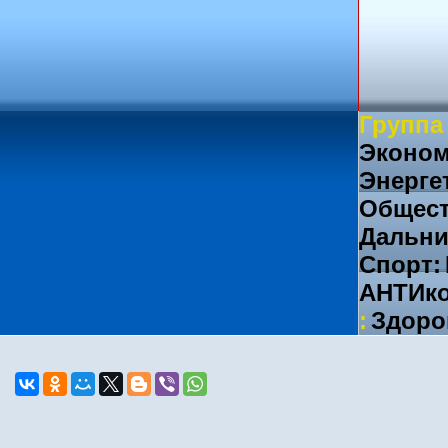
Группа
Эконом
Энерге
Общест
Дальни
Спорт:
АНТИко
:
Здоро