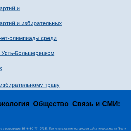
артий и
партий и избирательных
нет-олимпиады среди
в Усть-Большерецком
х
 избирательному праву
экология
Общество
Связь и СМИ:
:
:
:
во о регистрации ЭЛ № ФС 77 - 57147. При использовании материалов сайта гиперссылка на "Вести