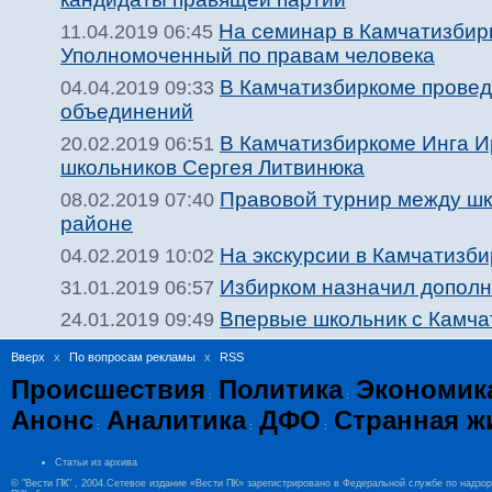
На семинар в Камчатизбир
11.04.2019 06:45
Уполномоченный по правам человека
В Камчатизбиркоме провед
04.04.2019 09:33
объединений
В Камчатизбиркоме Инга И
20.02.2019 06:51
школьников Сергея Литвинюка
Правовой турнир между шк
08.02.2019 07:40
районе
На экскурсии в Камчатизб
04.02.2019 10:02
Избирком назначил дополн
31.01.2019 06:57
Впервые школьник с Камча
24.01.2019 09:49
Вверх
x
По вопросам рекламы
x
RSS
Происшествия
Политика
Экономик
:
:
Анонс
Аналитика
ДФО
Странная ж
:
:
:
Статьи из архива
© "Вести ПК" , 2004.Сетевое издание «Вести ПК» зарегистрировано в Федеральной службе по надзо