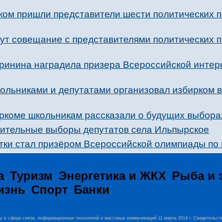
ком пришли представители шести политических п
ут совещание с представителями политических 
ринина наградила призера Всероссийской интер
ольниками и депутатами организовал избирком 
иркоме школьникам рассказали о будущих выбора
ительные выборы депутатов села Ильпырское
тки стал призёром Всероссийской олимпиады по
а
Туризм
Энергетика и ЖКХ
Рыба и 
:
:
:
изнь
Спорт
Банки
:
:
:
ру в сфере связи, информационных технологий и массовых коммуникаций 11 марта 2014 г. Свидетельст