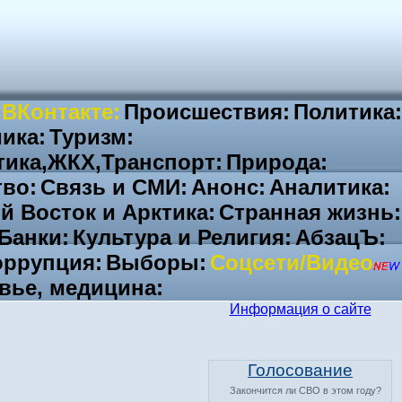
 ВКонтакте:
Происшествия:
Политика:
ика:
Туризм:
тика,ЖКХ,Транспорт:
Природа:
во:
Связь и СМИ:
Анонс:
Аналитика:
й Восток и Арктика:
Странная жизнь:
Банки:
Культура и Религия:
АбзацЪ:
ррупция:
Выборы:
Соцсети/Видео
вье, медицина:
Информация о сайте
Голосование
Закончится ли СВО в этом году?