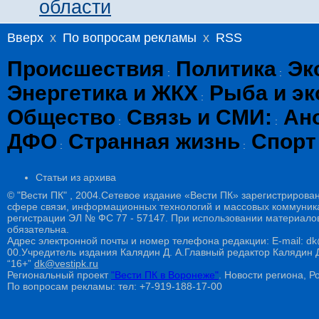
области
Вверх
x
По вопросам рекламы
x
RSS
Происшествия
Политика
Эк
:
:
Энергетика и ЖКХ
Рыба и эк
:
Общество
Связь и СМИ:
Ан
:
:
ДФО
Странная жизнь
Спорт
:
:
Статьи из архива
© "Вести ПК" , 2004.Сетевое издание «Вести ПК» зарегистрирова
сфере связи, информационных технологий и массовых коммуникац
регистрации ЭЛ № ФС 77 - 57147. При использовании материалов
обязательна.
Адрес электронной почты и номер телефона редакции: E-mail: dk@
00.Учредитель издания Калядин Д. А.Главный редактор Калядин
“16+”
dk@vestipk.ru
Региональный проект
"Вести ПК в Воронеже"
. Новости региона, Ро
По вопросам рекламы: тел: +7-919-188-17-00