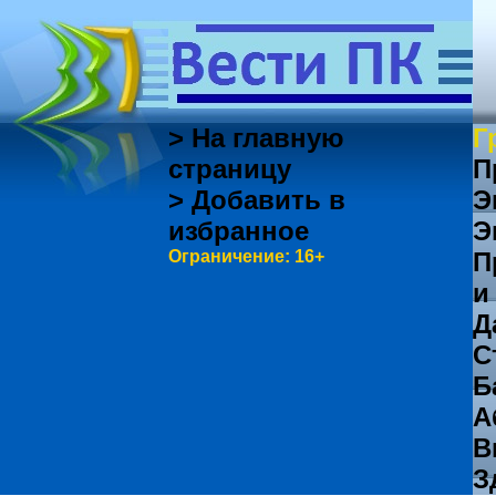
> На главную
Г
страницу
П
> Добавить в
Э
избранное
Э
Ограничение: 16+
П
и
Д
С
Б
А
В
З