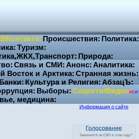
 ВКонтакте:
Происшествия:
Политика:
ика:
Туризм:
тика,ЖКХ,Транспорт:
Природа:
во:
Связь и СМИ:
Анонс:
Аналитика:
й Восток и Арктика:
Странная жизнь:
Банки:
Культура и Религия:
АбзацЪ:
ррупция:
Выборы:
Соцсети/Видео
вье, медицина:
Информация о сайте
Голосование
Закончится ли СВО в этом году?