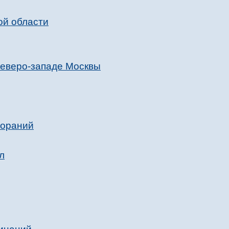
ой области
северо-западе Москвы
гораний
л