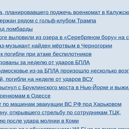
, планировавшего поджечь военкомат в Калужск
ержан рядом с гольф-клубом Трампа
од ломбарды
ноге выловили из озера в «Серебряном бору» на 
з-музыкант найден мёртвым в Черногории
к погибли при атаке беспилотников
рованы за неделю от ударов БПЛА
одмосковье из-за БПЛА произошло несколько воз
й, погибли на неделе от ударов ВСУ
рыгнул с Бруклинского моста в Нью-Йорке и выжи
военкомам в Одессе
 по машинам эвакуации ВС РФ под Харьковом
ну, открывшего стрельбу по сотрудникам ТЦК,
ию после удара молнии в Коми