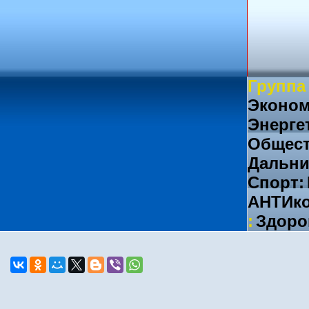
Группа
Эконом
Энерге
Общест
Дальни
Спорт:
АНТИко
:
Здоро