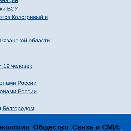
хинаций
аки ВСУ
ются Кологривый и
 Рязанской области
и 19 человек
ионами России
ионами России
д Белгородом
экология
Общество
Связь и СМИ:
:
:
: