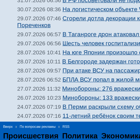
В РФ посоветовали не подк
31.07.2026 06:56
На логистическом объекте 
30.07.2026 08:36
Сгорели дотла декорации 
29.07.2026 07:46
Пореченков
В Таганроге дрон атакова
29.07.2026 06:57
Шесть человек госпитализи
29.07.2026 06:56
На юге Японии произошло 
28.07.2026 10:41
В Белгороде задержан гото
28.07.2026 10:11
При атаке ВСУ на пассажир
28.07.2026 09:57
БПЛА ВСУ попал в жилой м
28.07.2026 06:52
Минобороны: 276 вражески
27.07.2026 11:32
Минобороны: 133 вражески
26.07.2026 10:23
В Перми раскрыли схему о
24.07.2026 07:19
11-летний ребёнок своим 
24.07.2026 07:16
Вверх
x
По вопросам рекламы
x
RSS
Происшествия
Политика
Экономик
:
: