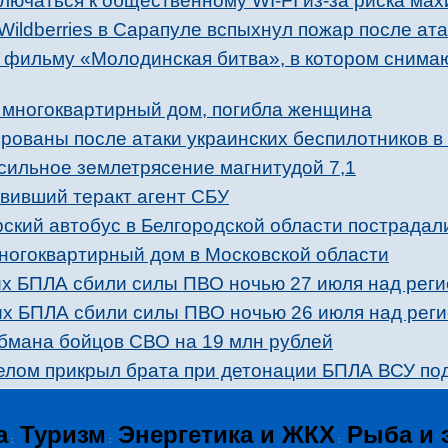
лючаться к общественному WI-FI из-за риска ма
Wildberries в Сарапуле вспыхнул пожар после ат
к фильму «Молодинская битва», в котором снима
л многоквартирный дом, погибла женщина
рованы после атаки украинских беспилотников в
сильное землетрясение магнитудой 7,1
вивший теракт агент СБУ
ский автобус в Белгородской области пострадал
ногоквартирный дом в Московской области
х БПЛА сбили силы ПВО ночью 27 июля над рег
х БПЛА сбили силы ПВО ночью 26 июля над рег
бмана бойцов СВО на 19 млн рублей
телом прикрыл брата при детонации БПЛА ВСУ по
а
Туризм
Энергетика и ЖКХ
Рыба и 
:
:
: