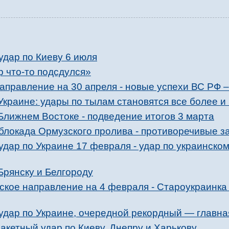
удар по Киеву 6 июля
 что-то подсдулся»
правление на 30 апреля - новые успехи ВС РФ –
Украине: удары по тылам становятся все более 
Ближнем Востоке - подведение итогов 3 марта
блокада Ормузского пролива - противоречивые з
дар по Украине 17 февраля - удар по украинско
Брянску и Белгороду
ское направление на 4 февраля - Староукраинка
удар по Украине, очередной рекордный — глав
кетный удар по Киеву, Днепру и Харькову