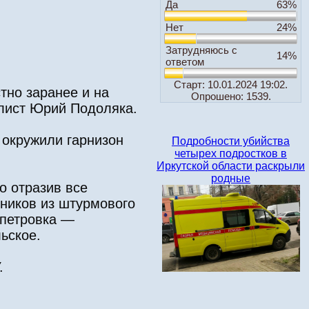
Да
63%
Нет
24%
Затрудняюсь с
14%
ответом
Старт: 10.01.2024 19:02.
тно заранее и на
Опрошено: 1539.
алист Юрий Подоляка.
 окружили гарнизон
Подробности убийства
четырех подростков в
Иркутской области раскрыли
родные
о отразив все
ников из штурмового
опетровка —
ьское.
.