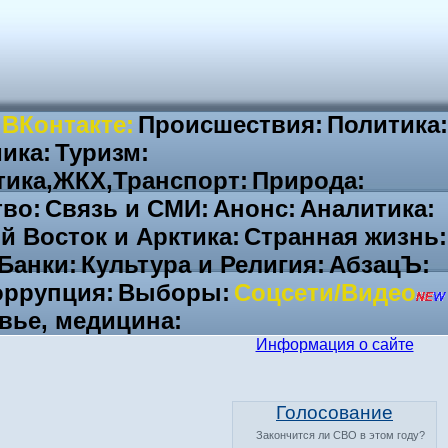
 ВКонтакте:
Происшествия:
Политика:
ика:
Туризм:
тика,ЖКХ,Транспорт:
Природа:
во:
Связь и СМИ:
Анонс:
Аналитика:
й Восток и Арктика:
Странная жизнь:
Банки:
Культура и Религия:
АбзацЪ:
ррупция:
Выборы:
Соцсети/Видео
вье, медицина:
Информация о сайте
Голосование
Закончится ли СВО в этом году?