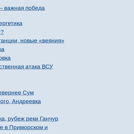
— важная победа
ергетика
т?
танции, новые «веяния»
ка
овка
ственная атака ВСУ
севернее Сум
ого, Андреевка
а, рубеж реки Ганчур
ие в Приморском и