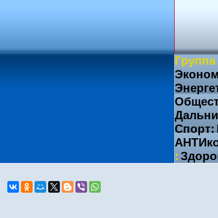
Группа
Эконом
Энерге
Общест
Дальни
Спорт:
АНТИко
:
Здоро