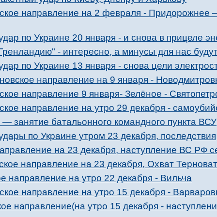
ское направление на 2 февраля - Придорожнее 
дар по Украине 20 января - и снова в прицеле эн
Гренландию" - интересно, а минусы для нас буду
дар по Украине 13 января - снова цели электрос
новское направление на 9 января - Новодмитров
кое направление 9 января- Зелёное - Святопетр
ское направление на утро 29 декабря - самоубий
 — занятие батальонного командного пункта ВСУ
дары по Украине утром 23 декабря, последствия
аправление на 23 декабря, наступление ВС РФ 
кое направление на 23 декабря, Охват Терноват
 направление на утро 22 декабря - Вильча
кое направление на утро 15 декабря - Варваровк
ое направление(на утро 15 декабря - наступлен