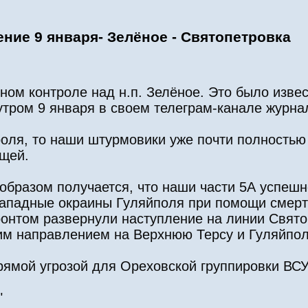
ние 9 января- Зелёное - Святопетровка
ном контроле над н.п. Зелёное. Это было извес
 утром 9 января в своем телеграм-канале журн
роля, то наши штурмовики уже почти полностью
ющей.
 образом получается, что наши части 5А успешн
 западные окраины Гуляйполя при помощи смерт
онтом развернули наступление на линии Свят
м направлением на Верхнюю Терсу и Гуляйпол
рямой угрозой для Ореховской группировки ВСУ
"