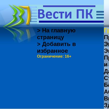
> На главную
Г
страницу
П
> Добавить в
Э
избранное
Э
Ограничение: 16+
П
и
Д
С
Б
А
В
З