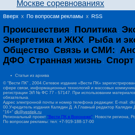
Москве соревнованиях
Вверх
x
По вопросам рекламы
x
RSS
Происшествия
Политика
Эк
:
:
Энергетика и ЖКХ
Рыба и эк
:
Общество
Связь и СМИ:
Ан
:
:
ДФО
Странная жизнь
Спорт
:
:
Статьи из архива
© "Вести ПК" , 2004.Сетевое издание «Вести ПК» зарегистрирова
сфере связи, информационных технологий и массовых коммуникац
регистрации ЭЛ № ФС 77 - 57147. При использовании материалов
обязательна.
Адрес электронной почты и номер телефона редакции: E-mail: dk@
00.Учредитель издания Калядин Д. А.Главный редактор Калядин
“16+”
dk@vestipk.ru
Региональный проект
"Вести ПК в Воронеже"
. Новости региона, Ро
По вопросам рекламы: тел: +7-919-188-17-00